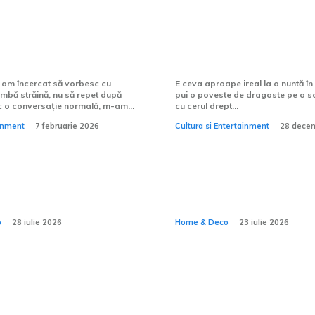
nvăța să vorbesc
Cum alegi formația
t o limbă străină?
nuntă în aer liber?
 am încercat să vorbesc cu
E ceva aproape ireal la o nuntă în 
imbă străină, nu să repet după
pui o poveste de dragoste pe o sc
c o conversație normală, m-am...
cu cerul drept...
ainment
7 februarie 2026
Cultura si Entertainment
28 dece
 funcțională se
De ce confortul u
n detaliile pe care
case depinde și d
Home & Deco
observi
ce nu se vede?
o
28 iulie 2026
Home & Deco
23 iulie 2026
 de exterior cu spațiu
Cum se alege un furn
itare: soluții
pește responsabil pen
nte
restaurant mediteran