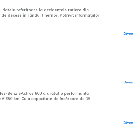
i, datele referitoare la accidentele rutiere din
Fer
 decese în rândul tinerilor. Potrivit informațiilor
aco
Diver
s-Benz eActros 600: 15
CEO
rări pe o distanță de
Cay
de 
Diver
des-Benz eActros 600 a arătat o performanță
e 6.650 km. Cu o capacitate de încărcare de 15...
Un
sch
Diver