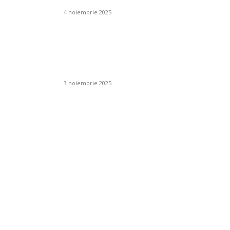
4 noiembrie 2025
ția
Cum se folosesc
oșului
îngrășămintele chimice în
livezi și viță de vie?
3 noiembrie 2025