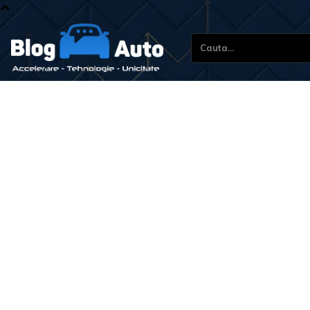
Cauta...
CNAIR: Decesele provoca
rutiere în rândul tineril
celor cauzate de utiliza
interzise.