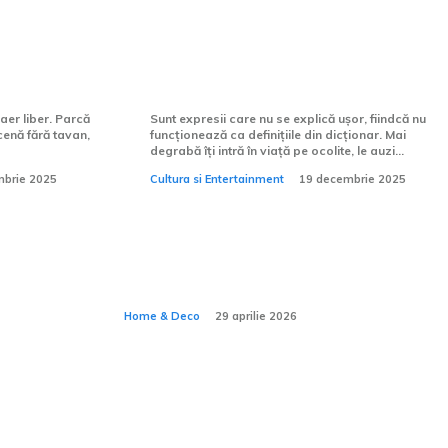
 pentru o
Grădina Maicii Domnului – un
nume mic pentru un loc uriaș
aer liber. Parcă
Sunt expresii care nu se explică ușor, fiindcă nu
enă fără tavan,
funcționează ca definițiile din dicționar. Mai
degrabă îți intră în viață pe ocolite, le auzi...
mbrie 2025
Cultura si Entertainment
19 decembrie 2025
nei
Cum amenajezi un
e ceea
spațiu pentru meditație
:
acasă?
Home & Deco
29 aprilie 2026
izor de
Poate plasa de umbrire să fie
tru un
combinată cu un sistem de
ean?
irigare prin picurare?