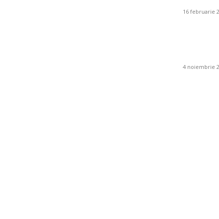
16 februarie 
Ce este
ambient
4 noiembrie 
Sanatate / Hobby: