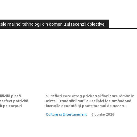
ele mai noi tehnologii din domeniu și recenzii obiective!
mei: ghid
Ce mesaj poartă trandafirii
gerea
aurii cu sclipici, în limbajul
florilor?
ficilă piesă
Sunt flori care atrag privirea și flori care rămân în
erfect potrivită.
minte. Trandafirii aurii cu sclipici fac amândouă
it pe corpuri
lucrurile deodată, și poate tocmai de aceea...
Cultura si Entertainment
6 aprilie 2026