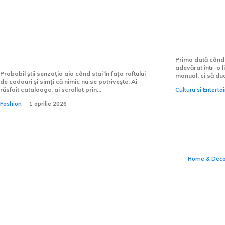
Tricourile personalizate sunt
Cum pot î
potrivite pentru zile de
mai fluen
naștere?
Prima dată când
adevărat într-o l
Probabil știi senzația aia când stai în fața raftului
manual, ci să du
de cadouri și simți că nimic nu se potrivește. Ai
răsfoit cataloage, ai scrollat prin...
Cultura si Entert
O casă
Fashion
1 aprilie 2026
vede î
nu le 
Home & Dec
Chiuvete
de depoz
intelige