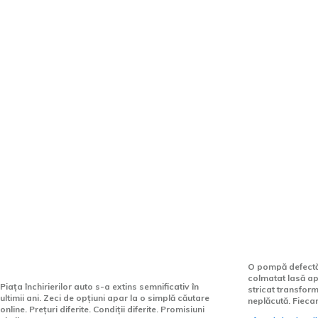
Stiri si Blog Auto: Acceler
Afaceri si industrii:
Diferența dintre un furnizor
Echipamen
oarecare și unul de încredere
nu iartă n
se vede la prima călătorie
O pompă defectă o
colmatat lasă ap
Piața închirierilor auto s-a extins semnificativ în
stricat transform
ultimii ani. Zeci de opțiuni apar la o simplă căutare
neplăcută. Fieca
online. Prețuri diferite. Condiții diferite. Promisiuni