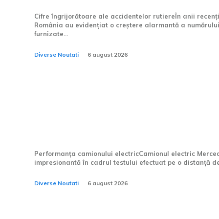
Cifre îngrijorătoare ale accidentelor rutiereÎn anii recenț
România au evidențiat o creștere alarmantă a numărului de
furnizate...
Diverse Noutati
6 august 2026
Test practic cu Mercede
tone de mărfuri și 17 liv
6.650 km
Performanța camionului electricCamionul electric Merce
impresionantă în cadrul testului efectuat pe o distanță d
Diverse Noutati
6 august 2026