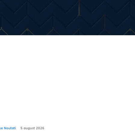
Entertainment
Diverse Noutati
Home & Dec
imele stiri:
mânii optează pentru sedanuri? Cele mai
e 10 modele sedan recent înmatriculate în
ânia în iulie 2026
se Noutati
5 august 2026