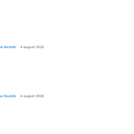
la ar putea solicita returnarea în service a
 milioane de automobile din cauza
icolului de deteriorare a suspensiei
ntale.
se Noutati
4 august 2026
e 10 SUV-uri cele mai căutate
atriculate în România în iulie 2026. Ce
dele preferă românii?
se Noutati
4 august 2026