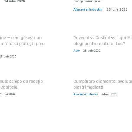
programări și o...
24 iulie 2026
Afaceri si Industrii
13 iulie 2026
ine — cum găsești un
Ravenol vs Castrol vs Liqui Mo
 fără să plătești prea
alegi pentru motorul tău?
Auto
23 iunie 2026
28 iunie 2026
nuă: echipe de reacție
Cumpărare diamante: evaluar
 Capitalei
plată imediată
25 mai 2026
Afaceri si Industrii
24 mai 2026