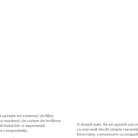
are, Tehnologie & Unicitate
tele piscinei tale
După o daună auto:
eglijența
pentru care un part
premium face difer
prește tot sistemul. Un filtru
a murdară. Un sistem de încălzire
O daună auto, fie ea ușoară sau m
ă înotul într-o experiență
cu mai mult decât simpla reparaț
re componentă...
birocrație, comunicare cu asigură