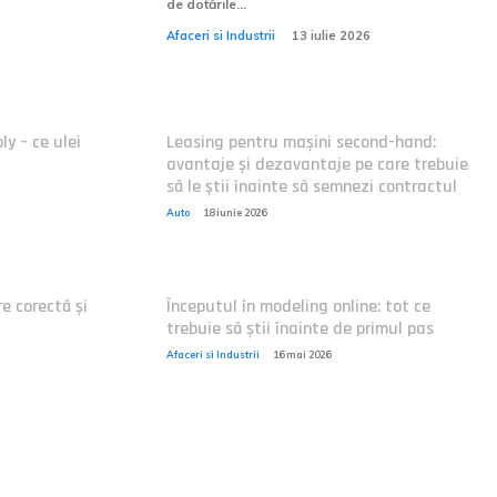
de dotările...
Afaceri si Industrii
13 iulie 2026
ly – ce ulei
Leasing pentru mașini second-hand:
avantaje și dezavantaje pe care trebuie
să le știi înainte să semnezi contractul
Auto
18 iunie 2026
e corectă și
Începutul în modeling online: tot ce
trebuie să știi înainte de primul pas
Afaceri si Industrii
16 mai 2026