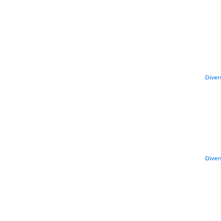
Tes
1,2
per
fro
Diver
Cel
înm
mo
Diver