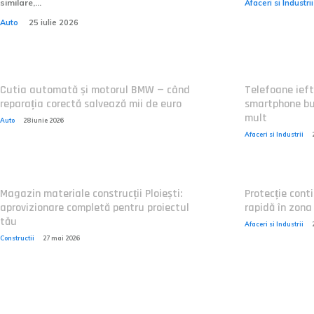
similare,...
Afaceri si Industrii
Auto
25 iulie 2026
Cutia automată și motorul BMW — când
Telefoane ieft
reparația corectă salvează mii de euro
smartphone bun
mult
Auto
28 iunie 2026
Afaceri si Industrii
Magazin materiale construcții Ploiești:
Protecție conti
aprovizionare completă pentru proiectul
rapidă în zona
tău
Afaceri si Industrii
Constructii
27 mai 2026