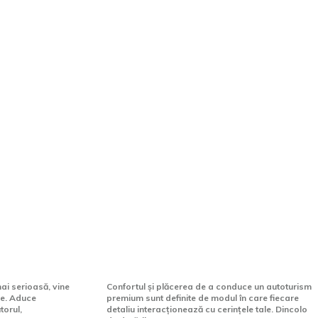
 5 motive
5 accesorii Mercedes-Benz
ener
care îți pot schimba
ența
experiența de zi cu zi la volan
ai serioasă, vine
Confortul și plăcerea de a conduce un autoturism
ie. Aduce
premium sunt definite de modul în care fiecare
torul,
detaliu interacționează cu cerințele tale. Dincolo