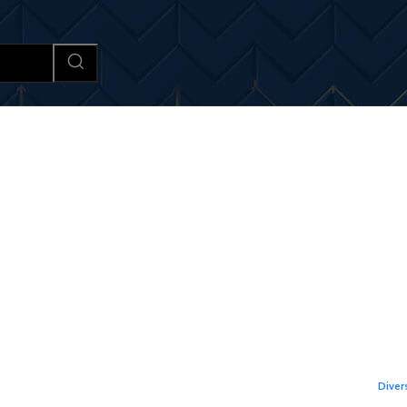
Afaceri si Industrii
Cultura si 
Ult
te de accidentele
Ro
or au depășit numărul
bun
rea substanțelor
Rom
Diver