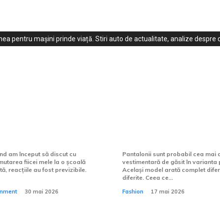
ea pentru mașini prinde viață. Stiri auto de actualitate, analize despre c
espre școlile
Pantaloni pentru fe
e private pe care
complet pentru ale
le uiți
croielii perfecte
nd am început să discut cu
Pantalonii sunt probabil cea mai di
mutarea fiicei mele la o școală
vestimentară de găsit în varianta p
, reacțiile au fost previzibile.
Același model arată complet difer
diferite. Ceea ce...
ainment
30 mai 2026
Fashion
17 mai 2026