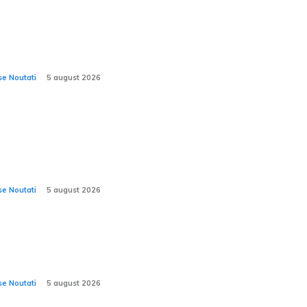
rari are portofoliul de comenzi integral
perit până la finele anului 2027.
se Noutati
5 august 2026
-ul Porsche declară că modelele electrice
man și Boxster, care sunt încă în proces
dezvoltare, vor fi lansate.
se Noutati
5 august 2026
icornul Ominimo soseste în România:
imbări în sectorul RCA și CASCO
se Noutati
5 august 2026