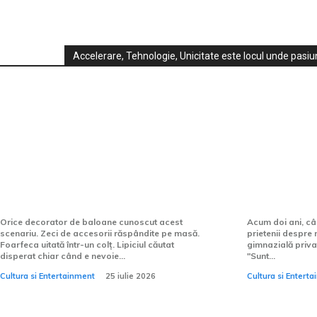
Accelerare, Tehnologie, Unicitate este locul unde pasiun
Cultura si Entertainment:
Instrumentul care transformă
Miturile d
haosul decorării într-un
gimnazial
proces controlat
trebuie să 
Orice decorator de baloane cunoscut acest
Acum doi ani, câ
scenariu. Zeci de accesorii răspândite pe masă.
prietenii despre 
Foarfeca uitată într-un colț. Lipiciul căutat
gimnazială privată
disperat chiar când e nevoie...
"Sunt...
Cultura si Entertainment
25 iulie 2026
Cultura si Entert