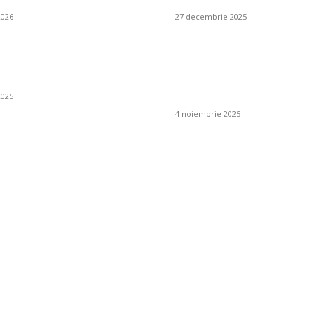
2026
27 decembrie 2025
 un iluminat
Cum pot preveni apari
al și cum se obține?
mucegaiului în jurul c
de fum?
2025
4 noiembrie 2025
Tech: