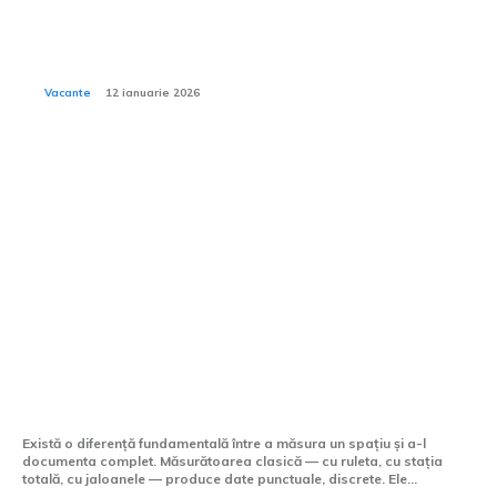
Cum să alegi un hotel potrivit pentru bebeluși și copii
mici din ofertele Viva Holidays?
Vacante
12 ianuarie 2026
Tech:
Scanarea laser 3D —
tehnologia care a schimbat
modul în care măsurăm
lumea
Există o diferență fundamentală între a măsura un spațiu și a-l
documenta complet. Măsurătoarea clasică — cu ruleta, cu stația
totală, cu jaloanele — produce date punctuale, discrete. Ele...