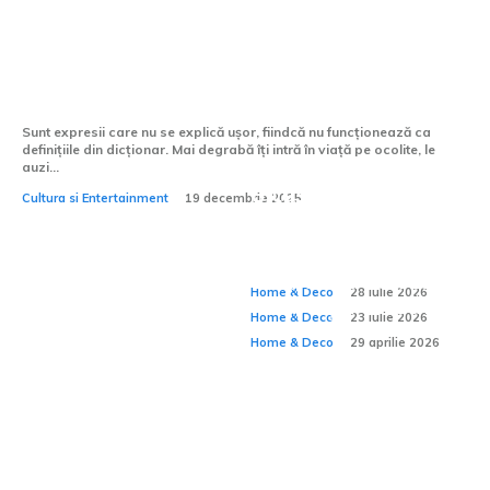
Grădina Maicii Domnului – un nume mic
pentru un loc uriaș
Sunt expresii care nu se explică ușor, fiindcă nu funcționează ca
definițiile din dicționar. Mai degrabă îți intră în viață pe ocolite, le
auzi...
O casă funcțională
Cultura si Entertainment
19 decembrie 2025
De ce confortul unei
se vede în detaliile
Cum amenajezi un
case depinde și de
Home & Deco:
pe care nu le observi
spațiu pentru
ceea ce nu se vede?
Home & Deco
28 iulie 2026
meditație acasă?
Home & Deco
23 iulie 2026
Home & Deco
29 aprilie 2026
Chiuvete de exterior
cu spațiu de
depozitare: soluții