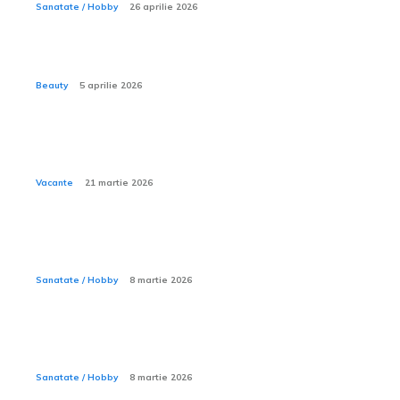
Sanatate / Hobby
26 aprilie 2026
Ce sunt procedurile mommy makeover?
Beauty
5 aprilie 2026
Cum îți organizezi rucsacul pentru o excursie de
camping de trei zile?
Vacante
21 martie 2026
Ce este mersul de rață la copil și cum se poate
corecta?
Sanatate / Hobby
8 martie 2026
De ce unele cămine de bătrâni cer supliment pentru
îngrijiri medicale de bază?
Sanatate / Hobby
8 martie 2026