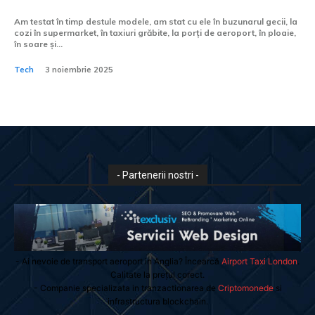
Am testat în timp destule modele, am stat cu ele în buzunarul gecii, la
cozi în supermarket, în taxiuri grăbite, la porți de aeroport, în ploaie,
în soare și...
Tech
3 noiembrie 2025
- Partenerii nostri -
- Ai nevoie de transport aeroport in Anglia? Încearcă
Airport Taxi London
.
Calitate la prețul corect.
- Companie specializata in tranzactionarea de
Criptomonede
si
infrastructura blockchain.