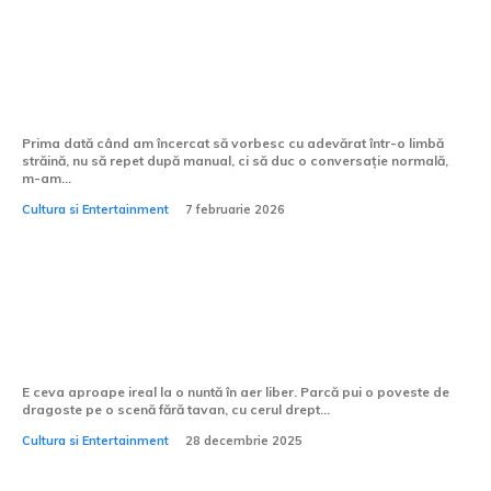
Cum pot învăța să vorbesc mai fluent o
limbă străină?
Prima dată când am încercat să vorbesc cu adevărat într-o limbă
străină, nu să repet după manual, ci să duc o conversație normală,
m-am...
Cultura si Entertainment
7 februarie 2026
Cum alegi formația pentru o nuntă în
aer liber?
E ceva aproape ireal la o nuntă în aer liber. Parcă pui o poveste de
dragoste pe o scenă fără tavan, cu cerul drept...
Cultura si Entertainment
28 decembrie 2025