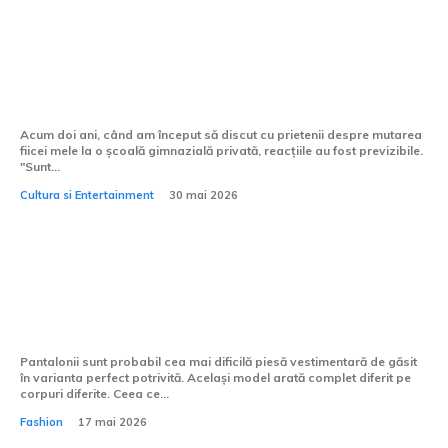
Miturile despre școlile gimnaziale private
pe care trebuie să le uiți
Acum doi ani, când am început să discut cu prietenii despre mutarea
fiicei mele la o școală gimnazială privată, reacțiile au fost previzibile.
"Sunt...
Cultura si Entertainment
30 mai 2026
Pantaloni pentru femei: ghid complet
pentru alegerea croielii perfecte
Pantalonii sunt probabil cea mai dificilă piesă vestimentară de găsit
în varianta perfect potrivită. Același model arată complet diferit pe
corpuri diferite. Ceea ce...
Fashion
17 mai 2026