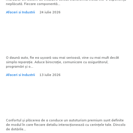
neplăcută. Fiecare componentă...
Afaceri si Industrii
24 iulie 2026
După o daună auto: 5 motive pentru care
un partener premium face diferența
O daună auto, fie ea ușoară sau mai serioasă, vine cu mai mult decât
simpla reparație. Aduce birocrație, comunicare cu asigurătorul,
programări și o...
Afaceri si Industrii
13 iulie 2026
5 accesorii Mercedes-Benz care îți pot
schimba experiența de zi cu zi la volan
Confortul și plăcerea de a conduce un autoturism premium sunt definite
de modul în care fiecare detaliu interacționează cu cerințele tale. Dincolo
de dotările...