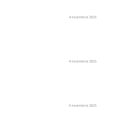
ambiental și cum se
obține?
4 noiembrie 2025
Cum pot preveni
apariția mucegaiului
în jurul coșului de
fum?
4 noiembrie 2025
Cum se folosesc
îngrășămintele
chimice în livezi și
viță de vie?
3 noiembrie 2025