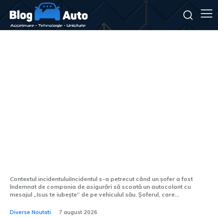
Compania de asigurări a
obligat un șofer să elimine
autocolantul cu mesajul „Isus
te iubește” de pe vehicul.
Contextul incidentuluiIncidentul s-a petrecut când un șofer a fost
îndemnat de compania de asigurări să scoată un autocolant cu
mesajul „Isus te iubește” de pe vehiculul său. Șoferul, care...
Diverse Noutati
7 august 2026