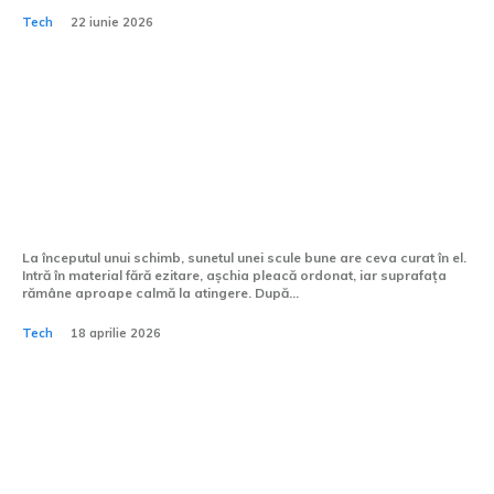
Tech
22 iunie 2026
Cum se gestionează
eroziunile pe scule în timpul
prelucrării CNC?
La începutul unui schimb, sunetul unei scule bune are ceva curat în el.
Intră în material fără ezitare, așchia pleacă ordonat, iar suprafața
rămâne aproape calmă la atingere. După...
Tech
18 aprilie 2026
Ce telefon are cea mai bună
funcție de detectare a feței?