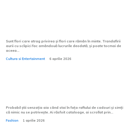
Ce mesaj poartă trandafirii aurii cu
sclipici, în limbajul florilor?
Sunt flori care atrag privirea și flori care rămân în minte. Trandafirii
aurii cu sclipici fac amândouă lucrurile deodată, și poate tocmai de
aceea...
Cultura si Entertainment
6 aprilie 2026
Tricourile personalizate sunt potrivite
pentru zile de naștere?
Probabil știi senzația aia când stai în fața raftului de cadouri și simți
că nimic nu se potrivește. Ai răsfoit cataloage, ai scrollat prin...
Fashion
1 aprilie 2026