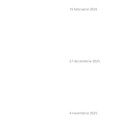
inteligente
16 februarie 2026
Cum se alege un
furnizor de pește
responsabil pentru
un restaurant
mediteranean?
27 decembrie 2025
Poate plasa de
umbrire să fie
combinată cu un
sistem de irigare
prin picurare?
4 noiembrie 2025
Ce este un iluminat