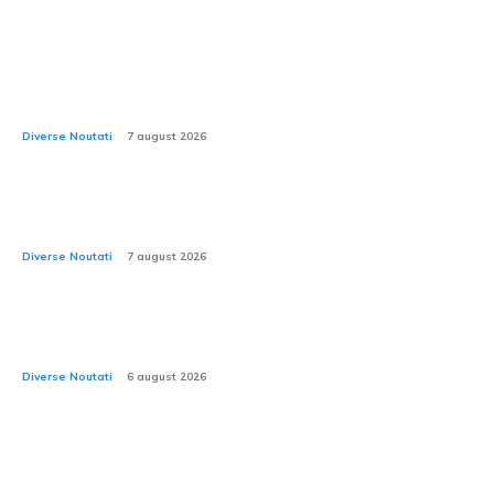
Noul Ford Fathome: camionetă electrică accesibilă,
mai puțin costisitoare decât Duster și mai spațioasă
decât RAV4?
Diverse Noutati
7 august 2026
2026: Rovinieta și TollRo avansează într-o fază nouă.
CNAIR anunță aplicarea noilor tarife.
Diverse Noutati
7 august 2026
Cod Rutier 2026: Este permisă utilizarea bicicletei pe
plafon? Care este limita de înălțime?
Diverse Noutati
6 august 2026
2026: Care este valoarea adecvată a presiunii în
anvelope pe timp de căldură extremă? Anvelopele de
iarnă pot să explodeze la temperaturi ce depășesc...