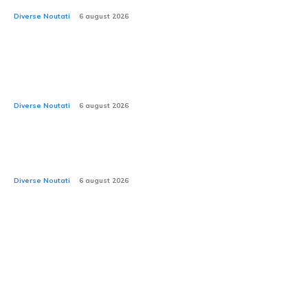
Diverse Noutati
6 august 2026
CNAIR: Decesele provocate de accidentele rutiere în
rândul tinerilor au depășit numărul celor cauzate de
utilizarea substanțelor interzise.
Diverse Noutati
6 august 2026
Test practic cu Mercedes-Benz eActros 600: 15 tone
de mărfuri și 17 livrări pe o distanță de 6.650 km
Diverse Noutati
6 august 2026
Stiri si Blog Auto: Accelerare,
Tehnologie & Unicitate