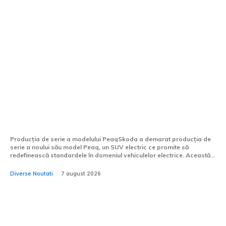
Skoda Peaq demarează
producția de serie. SUV-ul
electric cu capacitatea de a
transporta până la 7 pasageri
este realizat în Cehia.
Producția de serie a modelului PeaqSkoda a demarat producția de
serie a noului său model Peaq, un SUV electric ce promite să
redefinească standardele în domeniul vehiculelor electrice. Această...
Diverse Noutati
7 august 2026