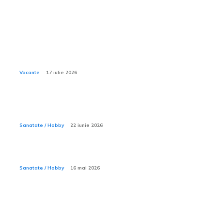
Sanatate / Hobby:
Ce activități nautice sunt incluse în all inclusive la
Xanadu Belek?
Vacante
17 iulie 2026
Sporturile acvatice — ce trebuie să știi înainte să intri
în apă
Sanatate / Hobby
22 iunie 2026
Ce este ecografia de pancreas?
Sanatate / Hobby
16 mai 2026
Ce haine sunt recomandate în ziua procedurii de
reperaj stereo cu harpon ghidat?