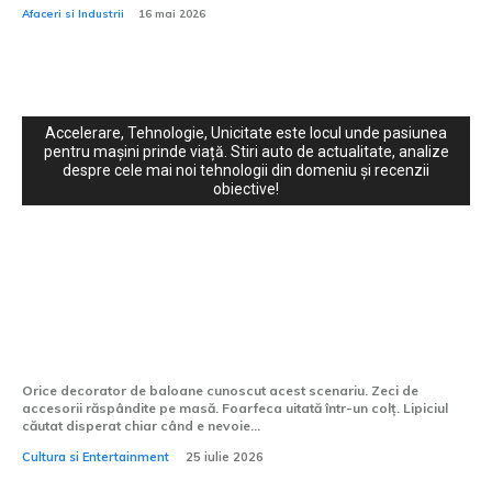
Afaceri si Industrii
16 mai 2026
Accelerare, Tehnologie, Unicitate este locul unde pasiunea
pentru mașini prinde viață. Stiri auto de actualitate, analize
despre cele mai noi tehnologii din domeniu și recenzii
obiective!
Cultura si Entertainment:
Instrumentul care transformă haosul
decorării într-un proces controlat
Orice decorator de baloane cunoscut acest scenariu. Zeci de
accesorii răspândite pe masă. Foarfeca uitată într-un colț. Lipiciul
căutat disperat chiar când e nevoie...
Cultura si Entertainment
25 iulie 2026