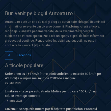
Bun venit pe blogul Autoatu.ro !
Autoatu.ro este un site de știri și blog de actualitate, dedicat diseminării
informațiilor relevante din diverse domenii. Platforma oferă articole,
reportaje și analize pe teme variate, de la evenimente recente la
subiecte de interes specializat. Este un spațiu digital dedicat informării
și educației continue. Pentru orice întrebări sau sugestii, ne puteți
contacta la: contact [at] autoatu.ro
Facebook
Articole populare:
Șofer prins cu 161 km/h într-o zonă unde limita este de 80 km/h pe
A1. Poliția a impus mai mult de 2.200 de sancțiuni...
25 iulie 2026
Limitarea vitezei pe autostradă: Motive pentru care 150 km/h nu
aduce avantaje concrete
17 iunie 2026
Guvernul: Sancțiunile rutiere pot fi achitate prin telefon. Procesul