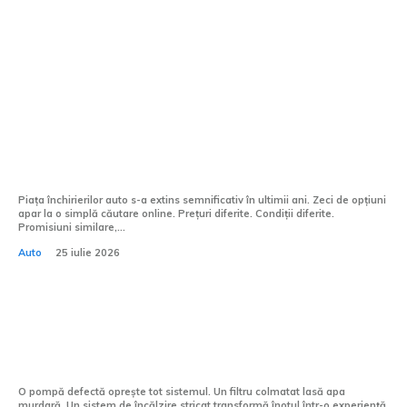
Afaceri si industrii:
Diferența dintre un furnizor oarecare și
unul de încredere se vede la prima
călătorie
Piața închirierilor auto s-a extins semnificativ în ultimii ani. Zeci de opțiuni
apar la o simplă căutare online. Prețuri diferite. Condiții diferite.
Promisiuni similare,...
Auto
25 iulie 2026
Echipamentele piscinei tale nu iartă
neglijența
O pompă defectă oprește tot sistemul. Un filtru colmatat lasă apa
murdară. Un sistem de încălzire stricat transformă înotul într-o experiență