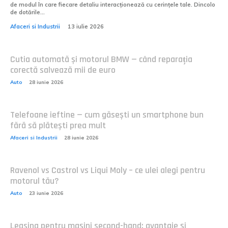
de modul în care fiecare detaliu interacționează cu cerințele tale. Dincolo
de dotările...
Afaceri si Industrii
13 iulie 2026
Cutia automată și motorul BMW — când reparația
corectă salvează mii de euro
Auto
28 iunie 2026
Telefoane ieftine — cum găsești un smartphone bun
fără să plătești prea mult
Afaceri si Industrii
28 iunie 2026
Ravenol vs Castrol vs Liqui Moly – ce ulei alegi pentru
motorul tău?
Auto
23 iunie 2026
Leasing pentru mașini second-hand: avantaje și