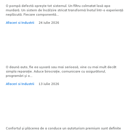
O pompă defectă oprește tot sistemul. Un filtru colmatat lasă apa
murdară. Un sistem de încălzire stricat transformă înotul într-o experiență
neplăcută. Fiecare componentă...
Afaceri si Industrii
24 iulie 2026
După o daună auto: 5 motive pentru care
un partener premium face diferența
O daună auto, fie ea ușoară sau mai serioasă, vine cu mai mult decât
simpla reparație. Aduce birocrație, comunicare cu asigurătorul,
programări și o...
Afaceri si Industrii
13 iulie 2026
5 accesorii Mercedes-Benz care îți pot
schimba experiența de zi cu zi la volan
Confortul și plăcerea de a conduce un autoturism premium sunt definite