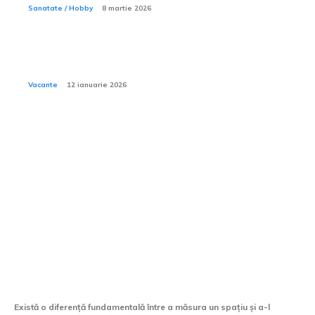
Sanatate / Hobby
8 martie 2026
Cum să alegi un hotel potrivit pentru bebeluși și copii
mici din ofertele Viva Holidays?
Vacante
12 ianuarie 2026
Tech:
Scanarea laser 3D —
tehnologia care a schimbat
modul în care măsurăm
lumea
Există o diferență fundamentală între a măsura un spațiu și a-l