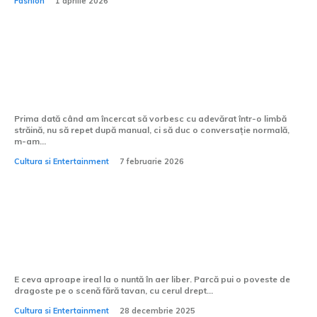
Fashion
1 aprilie 2026
Cum pot învăța să vorbesc mai fluent o
limbă străină?
Prima dată când am încercat să vorbesc cu adevărat într-o limbă
străină, nu să repet după manual, ci să duc o conversație normală,
m-am...
Cultura si Entertainment
7 februarie 2026
Cum alegi formația pentru o nuntă în
aer liber?
E ceva aproape ireal la o nuntă în aer liber. Parcă pui o poveste de
dragoste pe o scenă fără tavan, cu cerul drept...
Cultura si Entertainment
28 decembrie 2025