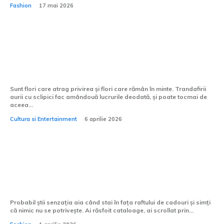
Fashion
17 mai 2026
Ce mesaj poartă trandafirii aurii cu
sclipici, în limbajul florilor?
Sunt flori care atrag privirea și flori care rămân în minte. Trandafirii
aurii cu sclipici fac amândouă lucrurile deodată, și poate tocmai de
aceea...
Cultura si Entertainment
6 aprilie 2026
Tricourile personalizate sunt potrivite
pentru zile de naștere?
Probabil știi senzația aia când stai în fața raftului de cadouri și simți
că nimic nu se potrivește. Ai răsfoit cataloage, ai scrollat prin...