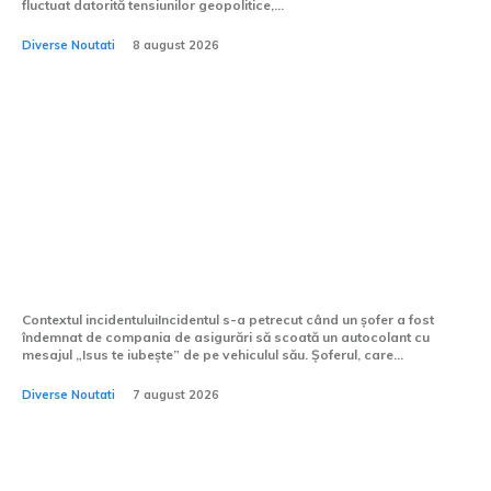
fluctuat datorită tensiunilor geopolitice,...
Diverse Noutati
8 august 2026
Compania de asigurări a
obligat un șofer să elimine
autocolantul cu mesajul „Isus
te iubește” de pe vehicul.
Contextul incidentuluiIncidentul s-a petrecut când un șofer a fost
îndemnat de compania de asigurări să scoată un autocolant cu
mesajul „Isus te iubește” de pe vehiculul său. Șoferul, care...
Diverse Noutati
7 august 2026