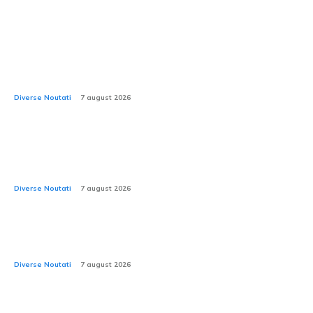
Ultimele stiri:
Skoda Peaq demarează producția de serie. SUV-ul
electric cu capacitatea de a transporta până la 7
pasageri este realizat în Cehia.
Diverse Noutati
7 august 2026
Noul Ford Fathome: camionetă electrică accesibilă,
mai puțin costisitoare decât Duster și mai spațioasă
decât RAV4?
Diverse Noutati
7 august 2026
2026: Rovinieta și TollRo avansează într-o fază nouă.
CNAIR anunță aplicarea noilor tarife.
Diverse Noutati
7 august 2026
Cod Rutier 2026: Este permisă utilizarea bicicletei pe