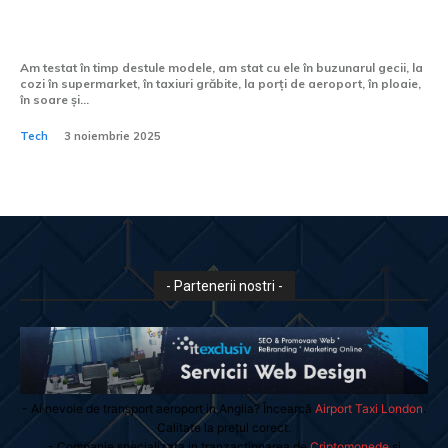
funcție de detectare a feței?
Am testat în timp destule modele, am stat cu ele în buzunarul gecii, la
cozi în supermarket, în taxiuri grăbite, la porți de aeroport, în ploaie,
în soare și...
Tech
3 noiembrie 2025
- Partenerii nostri -
- Ai nevoie de transport aeroport in Anglia? Încearcă
Airport Taxi London
.
Calitate la prețul corect.
- Companie specializata in tranzactionarea de
Criptomonede
si