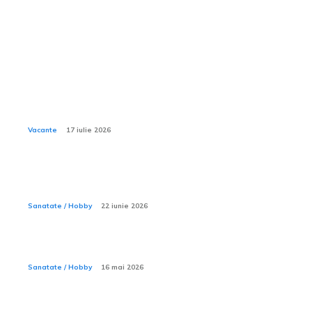
Sanatate / Hobby:
Ce activități nautice sunt incluse în all inclusive la
Xanadu Belek?
Vacante
17 iulie 2026
Sporturile acvatice — ce trebuie să știi înainte să intri
în apă
Sanatate / Hobby
22 iunie 2026
Ce este ecografia de pancreas?
Sanatate / Hobby
16 mai 2026
Ce haine sunt recomandate în ziua procedurii de