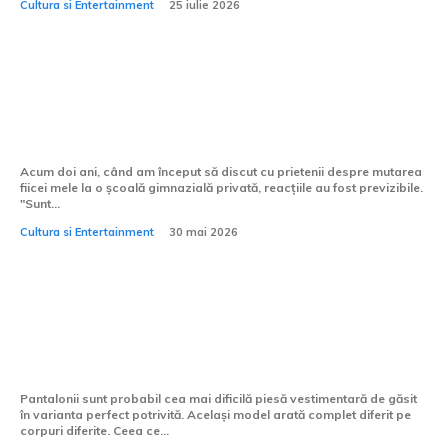
Cultura si Entertainment
25 iulie 2026
Miturile despre școlile gimnaziale private
pe care trebuie să le uiți
Acum doi ani, când am început să discut cu prietenii despre mutarea
fiicei mele la o școală gimnazială privată, reacțiile au fost previzibile.
"Sunt...
Cultura si Entertainment
30 mai 2026
Pantaloni pentru femei: ghid complet
pentru alegerea croielii perfecte
Pantalonii sunt probabil cea mai dificilă piesă vestimentară de găsit
în varianta perfect potrivită. Același model arată complet diferit pe
corpuri diferite. Ceea ce...