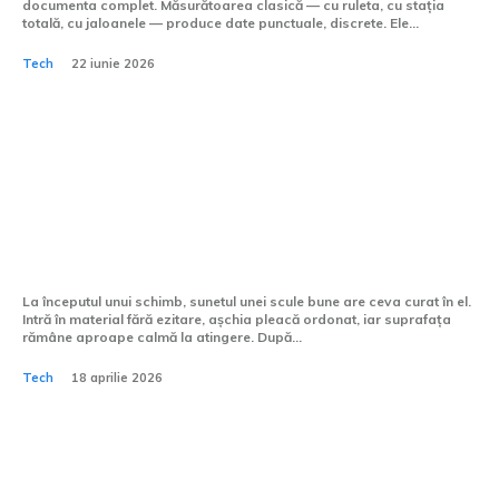
documenta complet. Măsurătoarea clasică — cu ruleta, cu stația
totală, cu jaloanele — produce date punctuale, discrete. Ele...
Tech
22 iunie 2026
Cum se gestionează
eroziunile pe scule în timpul
prelucrării CNC?
La începutul unui schimb, sunetul unei scule bune are ceva curat în el.
Intră în material fără ezitare, așchia pleacă ordonat, iar suprafața
rămâne aproape calmă la atingere. După...
Tech
18 aprilie 2026
Ce telefon are cea mai bună