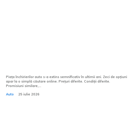
Tehnologie & Unicitate
Afaceri si industrii:
Diferența dintre un furnizor oarecare și
unul de încredere se vede la prima
călătorie
Piața închirierilor auto s-a extins semnificativ în ultimii ani. Zeci de opțiuni
apar la o simplă căutare online. Prețuri diferite. Condiții diferite.
Promisiuni similare,...
Auto
25 iulie 2026
Echipamentele piscinei tale nu iartă
neglijența