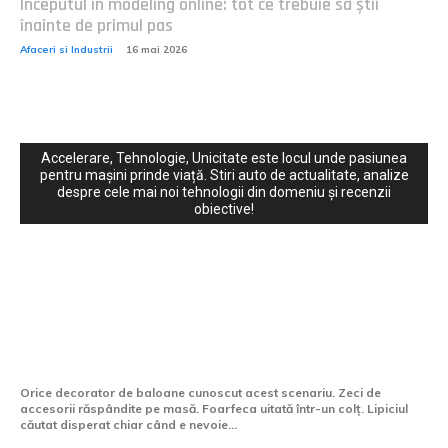
Începutul în modeling online: tot ce trebuie să știi
înainte de primul pas
Afaceri si Industrii
16 mai 2026
Accelerare, Tehnologie, Unicitate este locul unde pasiunea
pentru mașini prinde viață. Stiri auto de actualitate, analize
despre cele mai noi tehnologii din domeniu și recenzii
obiective!
Cultura si Entertainment:
Instrumentul care transformă haosul
decorării într-un proces controlat
Orice decorator de baloane cunoscut acest scenariu. Zeci de
accesorii răspândite pe masă. Foarfeca uitată într-un colț. Lipiciul
căutat disperat chiar când e nevoie...