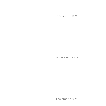
depozitare: soluții
inteligente
16 februarie 2026
Cum se alege un
furnizor de pește
responsabil pentru
un restaurant
mediteranean?
27 decembrie 2025
Poate plasa de
umbrire să fie
combinată cu un
sistem de irigare
prin picurare?
4 noiembrie 2025