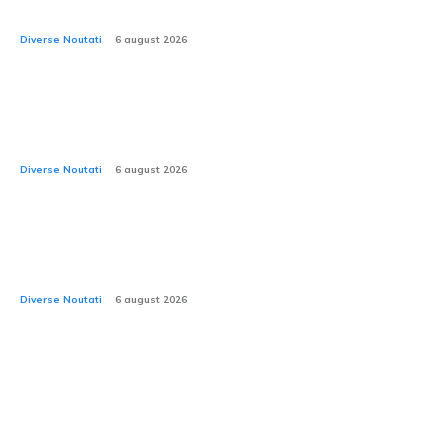
plafon? Care este limita de înălțime?
Diverse Noutati
6 august 2026
2026: Care este valoarea adecvată a presiunii în
anvelope pe timp de căldură extremă? Anvelopele de
iarnă pot să explodeze la temperaturi ce depășesc...
Diverse Noutati
6 august 2026
CNAIR: Decesele provocate de accidentele rutiere în
rândul tinerilor au depășit numărul celor cauzate de
utilizarea substanțelor interzise.
Diverse Noutati
6 august 2026
Stiri si Blog Auto: Accelerare,