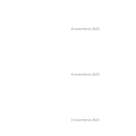
Ce este un iluminat
ambiental și cum se
obține?
4 noiembrie 2025
Cum pot preveni
apariția mucegaiului
în jurul coșului de
fum?
4 noiembrie 2025
Cum se folosesc
îngrășămintele
chimice în livezi și
viță de vie?
3 noiembrie 2025