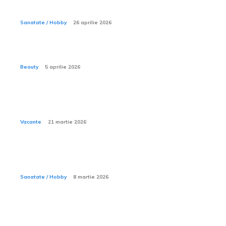
reperaj stereo cu harpon ghidat?
Sanatate / Hobby
26 aprilie 2026
Ce sunt procedurile mommy makeover?
Beauty
5 aprilie 2026
Cum îți organizezi rucsacul pentru o excursie de
camping de trei zile?
Vacante
21 martie 2026
Ce este mersul de rață la copil și cum se poate
corecta?
Sanatate / Hobby
8 martie 2026
De ce unele cămine de bătrâni cer supliment pentru
îngrijiri medicale de bază?