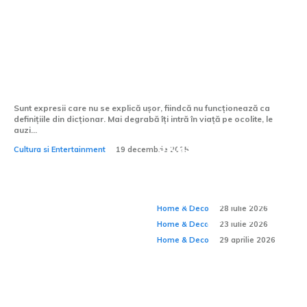
Grădina Maicii Domnului – un nume mic
pentru un loc uriaș
Sunt expresii care nu se explică ușor, fiindcă nu funcționează ca
definițiile din dicționar. Mai degrabă îți intră în viață pe ocolite, le
auzi...
O casă funcțională
Cultura si Entertainment
19 decembrie 2025
De ce confortul unei
se vede în detaliile
Cum amenajezi un
case depinde și de
Home & Deco:
pe care nu le observi
spațiu pentru
ceea ce nu se vede?
Home & Deco
28 iulie 2026
meditație acasă?
Home & Deco
23 iulie 2026
Home & Deco
29 aprilie 2026
Chiuvete de exterior
cu spațiu de