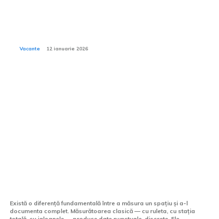
Cum să alegi un hotel potrivit pentru bebeluși și copii
mici din ofertele Viva Holidays?
Vacante
12 ianuarie 2026
Tech:
Scanarea laser 3D —
tehnologia care a schimbat
modul în care măsurăm
lumea
Există o diferență fundamentală între a măsura un spațiu și a-l
documenta complet. Măsurătoarea clasică — cu ruleta, cu stația
totală, cu jaloanele — produce date punctuale, discrete. Ele...