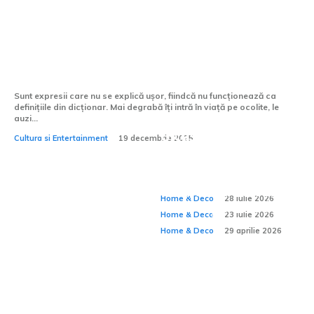
Grădina Maicii Domnului – un nume mic
pentru un loc uriaș
Sunt expresii care nu se explică ușor, fiindcă nu funcționează ca
definițiile din dicționar. Mai degrabă îți intră în viață pe ocolite, le
auzi...
O casă funcțională
Cultura si Entertainment
19 decembrie 2025
De ce confortul unei
se vede în detaliile
Cum amenajezi un
case depinde și de
Home & Deco:
pe care nu le observi
spațiu pentru
ceea ce nu se vede?
Home & Deco
28 iulie 2026
meditație acasă?
Home & Deco
23 iulie 2026
Home & Deco
29 aprilie 2026
Chiuvete de exterior
cu spațiu de
depozitare: soluții