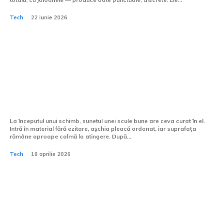
Tech
22 iunie 2026
Cum se gestionează
eroziunile pe scule în timpul
prelucrării CNC?
La începutul unui schimb, sunetul unei scule bune are ceva curat în el.
Intră în material fără ezitare, așchia pleacă ordonat, iar suprafața
rămâne aproape calmă la atingere. După...
Tech
18 aprilie 2026
Ce telefon are cea mai bună