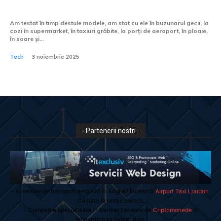
funcție de detectare a feței?
Am testat în timp destule modele, am stat cu ele în buzunarul gecii, la
cozi în supermarket, în taxiuri grăbite, la porți de aeroport, în ploaie,
în soare și...
Tech
3 noiembrie 2025
- Partenerii nostri -
- Ai nevoie de transport aeroport in Anglia? Încearcă
Airport Taxi London
.
Calitate la prețul corect.
- Companie specializata in tranzactionarea de
Criptomonede
si
infrastructura blockchain.