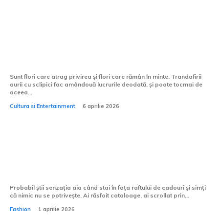
Ce mesaj poartă trandafirii aurii cu
sclipici, în limbajul florilor?
Sunt flori care atrag privirea și flori care rămân în minte. Trandafirii
aurii cu sclipici fac amândouă lucrurile deodată, și poate tocmai de
aceea...
Cultura si Entertainment
6 aprilie 2026
Tricourile personalizate sunt potrivite
pentru zile de naștere?
Probabil știi senzația aia când stai în fața raftului de cadouri și simți
că nimic nu se potrivește. Ai răsfoit cataloage, ai scrollat prin...
Fashion
1 aprilie 2026