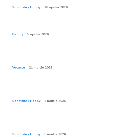
Sanatate / Hobby
26 aprilie 2026
Ce sunt procedurile mommy makeover?
Beauty
5 aprilie 2026
Cum îți organizezi rucsacul pentru o excursie de
camping de trei zile?
Vacante
21 martie 2026
Ce este mersul de rață la copil și cum se poate
corecta?
Sanatate / Hobby
8 martie 2026
De ce unele cămine de bătrâni cer supliment pentru
îngrijiri medicale de bază?
Sanatate / Hobby
8 martie 2026