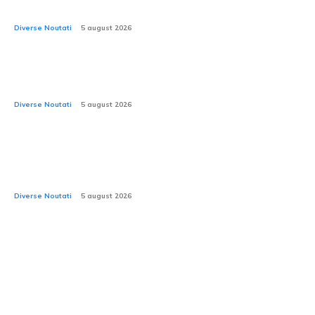
iulie 2026
Diverse Noutati
5 august 2026
Ferrari are portofoliul de comenzi integral acoperit
până la finele anului 2027.
Diverse Noutati
5 august 2026
CEO-ul Porsche declară că modelele electrice Cayman
și Boxster, care sunt încă în proces de dezvoltare, vor
fi lansate.
Diverse Noutati
5 august 2026
Stiri si Blog Auto: Accelerare,
Tehnologie & Unicitate