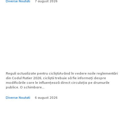
Diverse Noutati
7 august 2026
Cod Rutier 2026: Este
permisă utilizarea bicicletei
pe plafon? Care este limita
de înălțime?
Reguli actualizate pentru cicliștiAvând în vedere noile reglementări
din Codul Rutier 2026, cicliștii trebuie să fie informați despre
modificările care le influențează direct circulația pe drumurile
publice. O schimbare...
Diverse Noutati
6 august 2026