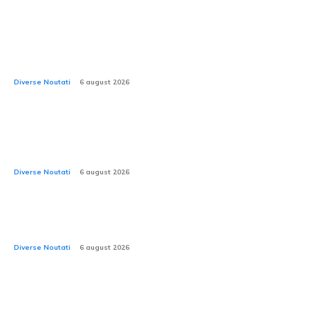
2026: Care este valoarea adecvată a presiunii în
anvelope pe timp de căldură extremă? Anvelopele de
iarnă pot să explodeze la temperaturi ce depășesc...
Diverse Noutati
6 august 2026
CNAIR: Decesele provocate de accidentele rutiere în
rândul tinerilor au depășit numărul celor cauzate de
utilizarea substanțelor interzise.
Diverse Noutati
6 august 2026
Test practic cu Mercedes-Benz eActros 600: 15 tone
de mărfuri și 17 livrări pe o distanță de 6.650 km
Diverse Noutati
6 august 2026
Românii optează pentru sedanuri? Cele mai bune 10
modele sedan recent înmatriculate în România în