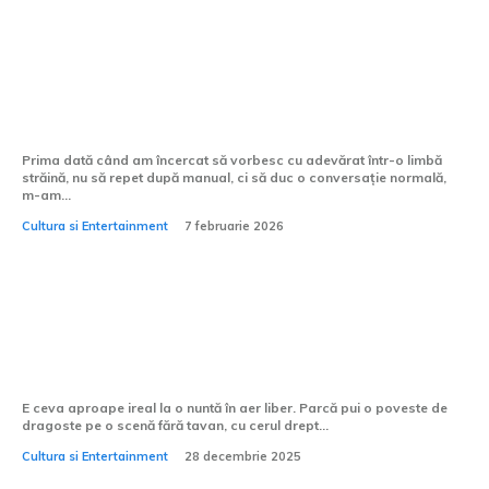
Cum pot învăța să vorbesc mai fluent o
limbă străină?
Prima dată când am încercat să vorbesc cu adevărat într-o limbă
străină, nu să repet după manual, ci să duc o conversație normală,
m-am...
Cultura si Entertainment
7 februarie 2026
Cum alegi formația pentru o nuntă în
aer liber?
E ceva aproape ireal la o nuntă în aer liber. Parcă pui o poveste de
dragoste pe o scenă fără tavan, cu cerul drept...
Cultura si Entertainment
28 decembrie 2025