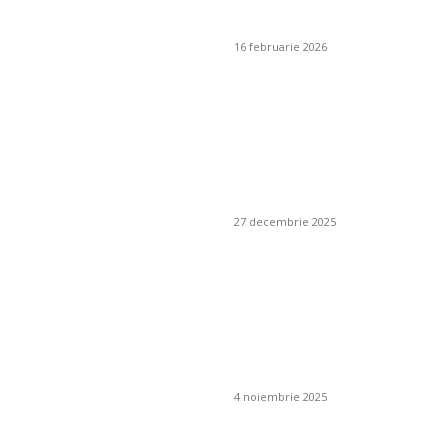
inteligente
16 februarie 2026
Cum se alege un
furnizor de pește
responsabil pentru
un restaurant
mediteranean?
27 decembrie 2025
Poate plasa de
umbrire să fie
combinată cu un
sistem de irigare
prin picurare?
4 noiembrie 2025
Ce este un iluminat