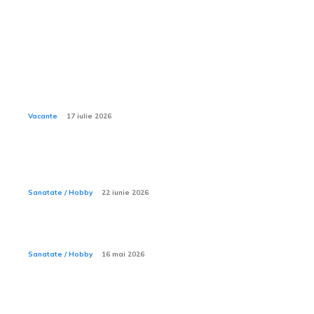
Sanatate / Hobby:
Ce activități nautice sunt incluse în all inclusive la
Xanadu Belek?
Vacante
17 iulie 2026
Sporturile acvatice — ce trebuie să știi înainte să intri
în apă
Sanatate / Hobby
22 iunie 2026
Ce este ecografia de pancreas?
Sanatate / Hobby
16 mai 2026
Ce haine sunt recomandate în ziua procedurii de
reperaj stereo cu harpon ghidat?