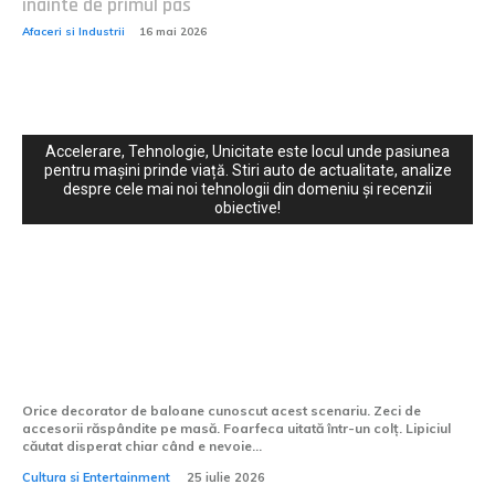
înainte de primul pas
Afaceri si Industrii
16 mai 2026
Accelerare, Tehnologie, Unicitate este locul unde pasiunea
pentru mașini prinde viață. Stiri auto de actualitate, analize
despre cele mai noi tehnologii din domeniu și recenzii
obiective!
Cultura si Entertainment:
Instrumentul care transformă haosul
decorării într-un proces controlat
Orice decorator de baloane cunoscut acest scenariu. Zeci de
accesorii răspândite pe masă. Foarfeca uitată într-un colț. Lipiciul
căutat disperat chiar când e nevoie...
Cultura si Entertainment
25 iulie 2026