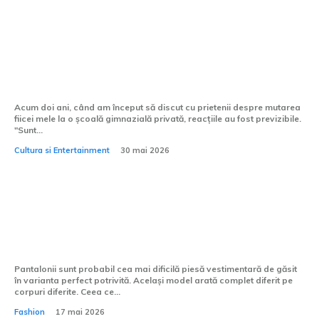
Miturile despre școlile gimnaziale private
pe care trebuie să le uiți
Acum doi ani, când am început să discut cu prietenii despre mutarea
fiicei mele la o școală gimnazială privată, reacțiile au fost previzibile.
"Sunt...
Cultura si Entertainment
30 mai 2026
Pantaloni pentru femei: ghid complet
pentru alegerea croielii perfecte
Pantalonii sunt probabil cea mai dificilă piesă vestimentară de găsit
în varianta perfect potrivită. Același model arată complet diferit pe
corpuri diferite. Ceea ce...
Fashion
17 mai 2026