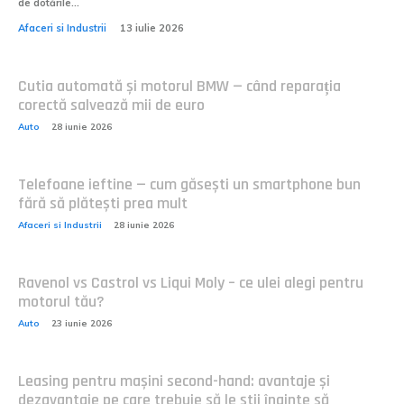
de dotările...
Afaceri si Industrii
13 iulie 2026
Cutia automată și motorul BMW — când reparația
corectă salvează mii de euro
Auto
28 iunie 2026
Telefoane ieftine — cum găsești un smartphone bun
fără să plătești prea mult
Afaceri si Industrii
28 iunie 2026
Ravenol vs Castrol vs Liqui Moly – ce ulei alegi pentru
motorul tău?
Auto
23 iunie 2026
Leasing pentru mașini second-hand: avantaje și
dezavantaje pe care trebuie să le știi înainte să