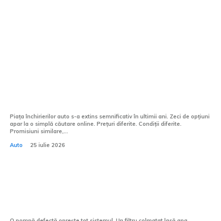
Afaceri si industrii:
Diferența dintre un furnizor oarecare și
unul de încredere se vede la prima
călătorie
Piața închirierilor auto s-a extins semnificativ în ultimii ani. Zeci de opțiuni
apar la o simplă căutare online. Prețuri diferite. Condiții diferite.
Promisiuni similare,...
Auto
25 iulie 2026
Echipamentele piscinei tale nu iartă
neglijența
O pompă defectă oprește tot sistemul. Un filtru colmatat lasă apa