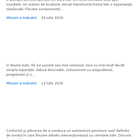
murdară. Un sistem de încălzire stricat transformă înotul într-o experiență
neplăcută. Fiecare componentă...
Afaceri si Industrii
24 iulie 2026
După o daună auto: 5 motive pentru care
un partener premium face diferența
O daună auto, fie ea ușoară sau mai serioasă, vine cu mai mult decât
simpla reparație. Aduce birocrație, comunicare cu asigurătorul,
programări și o...
Afaceri si Industrii
13 iulie 2026
5 accesorii Mercedes-Benz care îți pot
schimba experiența de zi cu zi la volan
Confortul și plăcerea de a conduce un autoturism premium sunt definite
de modul în care fiecare detaliu interacționează cu cerințele tale. Dincolo