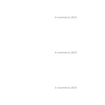
ambiental și cum se
obține?
4 noiembrie 2025
Cum pot preveni
apariția mucegaiului
în jurul coșului de
fum?
4 noiembrie 2025
Cum se folosesc
îngrășămintele
chimice în livezi și
viță de vie?
3 noiembrie 2025