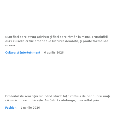
Ce mesaj poartă trandafirii aurii cu
sclipici, în limbajul florilor?
Sunt flori care atrag privirea și flori care rămân în minte. Trandafirii
aurii cu sclipici fac amândouă lucrurile deodată, și poate tocmai de
aceea...
Cultura si Entertainment
6 aprilie 2026
Tricourile personalizate sunt potrivite
pentru zile de naștere?
Probabil știi senzația aia când stai în fața raftului de cadouri și simți
că nimic nu se potrivește. Ai răsfoit cataloage, ai scrollat prin...
Fashion
1 aprilie 2026