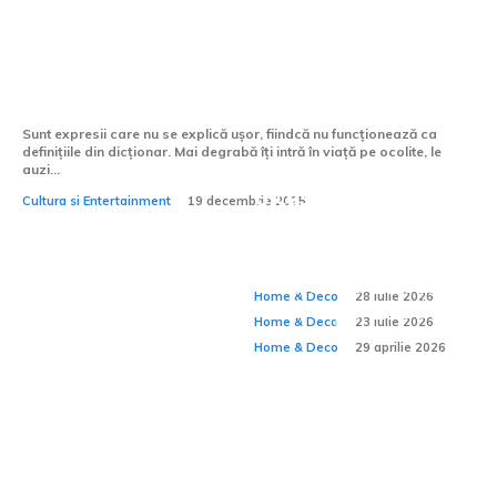
Grădina Maicii Domnului – un nume mic
pentru un loc uriaș
Sunt expresii care nu se explică ușor, fiindcă nu funcționează ca
definițiile din dicționar. Mai degrabă îți intră în viață pe ocolite, le
auzi...
O casă funcțională
Cultura si Entertainment
19 decembrie 2025
De ce confortul unei
se vede în detaliile
Cum amenajezi un
case depinde și de
Home & Deco:
pe care nu le observi
spațiu pentru
ceea ce nu se vede?
Home & Deco
28 iulie 2026
meditație acasă?
Home & Deco
23 iulie 2026
Home & Deco
29 aprilie 2026
Chiuvete de exterior
cu spațiu de
depozitare: soluții