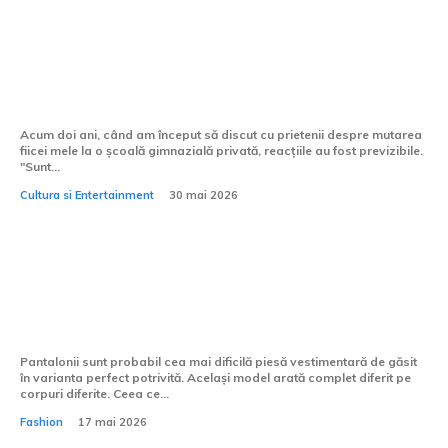
Miturile despre școlile gimnaziale private
pe care trebuie să le uiți
Acum doi ani, când am început să discut cu prietenii despre mutarea
fiicei mele la o școală gimnazială privată, reacțiile au fost previzibile.
"Sunt...
Cultura si Entertainment
30 mai 2026
Pantaloni pentru femei: ghid complet
pentru alegerea croielii perfecte
Pantalonii sunt probabil cea mai dificilă piesă vestimentară de găsit
în varianta perfect potrivită. Același model arată complet diferit pe
corpuri diferite. Ceea ce...
Fashion
17 mai 2026