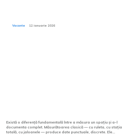
Cum să alegi un hotel potrivit pentru bebeluși și copii
mici din ofertele Viva Holidays?
Vacante
12 ianuarie 2026
Tech:
Scanarea laser 3D —
tehnologia care a schimbat
modul în care măsurăm
lumea
Există o diferență fundamentală între a măsura un spațiu și a-l
documenta complet. Măsurătoarea clasică — cu ruleta, cu stația
totală, cu jaloanele — produce date punctuale, discrete. Ele...