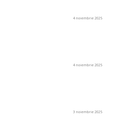
ambiental și cum se
obține?
4 noiembrie 2025
Cum pot preveni
apariția mucegaiului
în jurul coșului de
fum?
4 noiembrie 2025
Cum se folosesc
îngrășămintele
chimice în livezi și
viță de vie?
3 noiembrie 2025