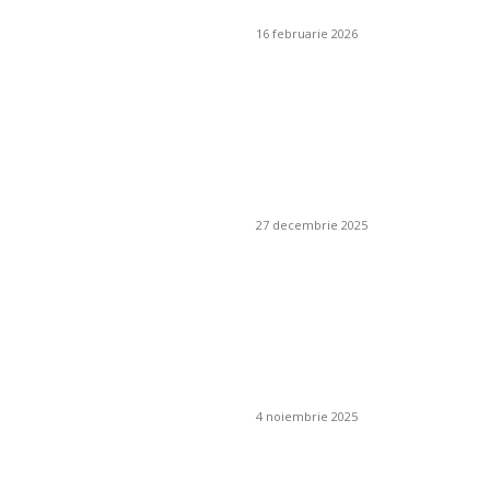
inteligente
16 februarie 2026
Cum se alege un
furnizor de pește
responsabil pentru
un restaurant
mediteranean?
27 decembrie 2025
Poate plasa de
umbrire să fie
combinată cu un
sistem de irigare
prin picurare?
4 noiembrie 2025
Ce este un iluminat