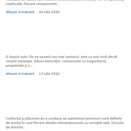
neplăcută. Fiecare componentă...
Afaceri si Industrii
24 iulie 2026
După o daună auto: 5 motive pentru care
un partener premium face diferența
O daună auto, fie ea ușoară sau mai serioasă, vine cu mai mult decât
simpla reparație. Aduce birocrație, comunicare cu asigurătorul,
programări și o...
Afaceri si Industrii
13 iulie 2026
5 accesorii Mercedes-Benz care îți pot
schimba experiența de zi cu zi la volan
Confortul și plăcerea de a conduce un autoturism premium sunt definite
de modul în care fiecare detaliu interacționează cu cerințele tale. Dincolo
de dotările...