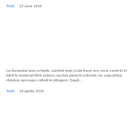
Tech
22 iunie 2026
Cum se gestionează
eroziunile pe scule în timpul
prelucrării CNC?
La începutul unui schimb, sunetul unei scule bune are ceva curat în el.
Intră în material fără ezitare, așchia pleacă ordonat, iar suprafața
rămâne aproape calmă la atingere. După...
Tech
18 aprilie 2026
Ce telefon are cea mai bună
funcție de detectare a feței?