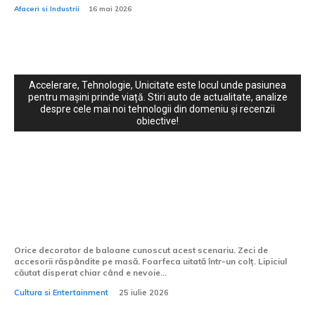
Afaceri si Industrii
16 mai 2026
Accelerare, Tehnologie, Unicitate este locul unde pasiunea
pentru mașini prinde viață. Stiri auto de actualitate, analize
despre cele mai noi tehnologii din domeniu și recenzii
obiective!
Cultura si Entertainment:
Instrumentul care transformă haosul
decorării într-un proces controlat
Orice decorator de baloane cunoscut acest scenariu. Zeci de
accesorii răspândite pe masă. Foarfeca uitată într-un colț. Lipiciul
căutat disperat chiar când e nevoie...
Cultura si Entertainment
25 iulie 2026