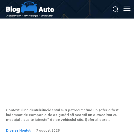
Compania de asigurări a
obligat un șofer să elimine
autocolantul cu mesajul „Isus
te iubește” de pe vehicul.
Contextul incidentuluiIncidentul s-a petrecut când un șofer a fost
îndemnat de compania de asigurări să scoată un autocolant cu
mesajul „Isus te iubește” de pe vehiculul său. Șoferul, care...
Diverse Noutati
7 august 2026