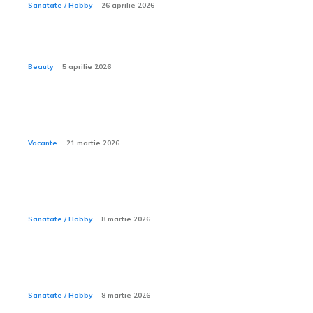
Sanatate / Hobby
26 aprilie 2026
Ce sunt procedurile mommy makeover?
Beauty
5 aprilie 2026
Cum îți organizezi rucsacul pentru o excursie de
camping de trei zile?
Vacante
21 martie 2026
Ce este mersul de rață la copil și cum se poate
corecta?
Sanatate / Hobby
8 martie 2026
De ce unele cămine de bătrâni cer supliment pentru
îngrijiri medicale de bază?
Sanatate / Hobby
8 martie 2026