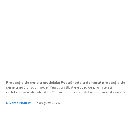
Skoda Peaq demarează
producția de serie. SUV-ul
electric cu capacitatea de a
transporta până la 7 pasageri
este realizat în Cehia.
Producția de serie a modelului PeaqSkoda a demarat producția de
serie a noului său model Peaq, un SUV electric ce promite să
redefinească standardele în domeniul vehiculelor electrice. Această...
Diverse Noutati
7 august 2026