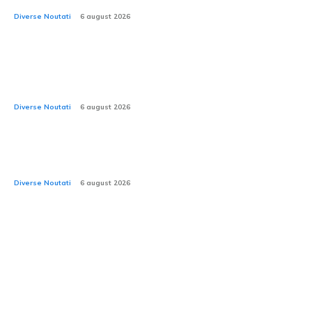
Diverse Noutati
6 august 2026
CNAIR: Decesele provocate de accidentele rutiere în
rândul tinerilor au depășit numărul celor cauzate de
utilizarea substanțelor interzise.
Diverse Noutati
6 august 2026
Test practic cu Mercedes-Benz eActros 600: 15 tone
de mărfuri și 17 livrări pe o distanță de 6.650 km
Diverse Noutati
6 august 2026
Stiri si Blog Auto: Accelerare,
Tehnologie & Unicitate