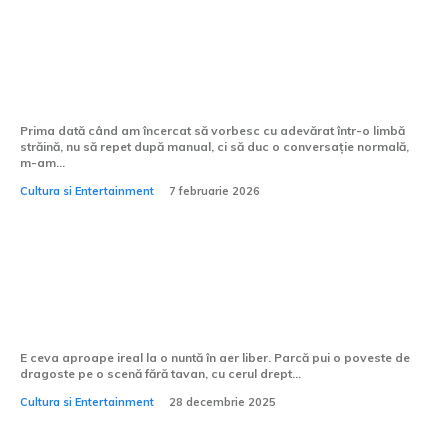
Cum pot învăța să vorbesc mai fluent o
limbă străină?
Prima dată când am încercat să vorbesc cu adevărat într-o limbă
străină, nu să repet după manual, ci să duc o conversație normală,
m-am...
Cultura si Entertainment
7 februarie 2026
Cum alegi formația pentru o nuntă în
aer liber?
E ceva aproape ireal la o nuntă în aer liber. Parcă pui o poveste de
dragoste pe o scenă fără tavan, cu cerul drept...
Cultura si Entertainment
28 decembrie 2025