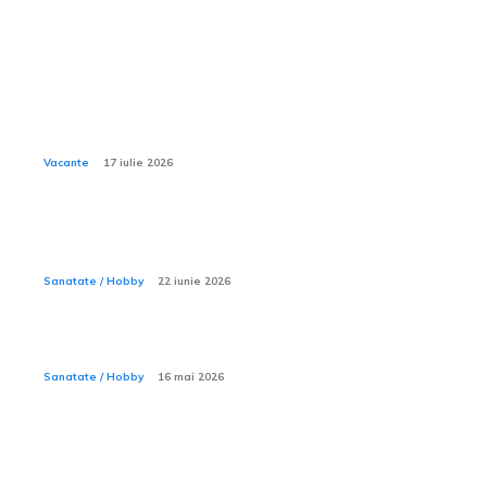
Sanatate / Hobby:
Ce activități nautice sunt incluse în all inclusive la
Xanadu Belek?
Vacante
17 iulie 2026
Sporturile acvatice — ce trebuie să știi înainte să intri
în apă
Sanatate / Hobby
22 iunie 2026
Ce este ecografia de pancreas?
Sanatate / Hobby
16 mai 2026
Ce haine sunt recomandate în ziua procedurii de
reperaj stereo cu harpon ghidat?