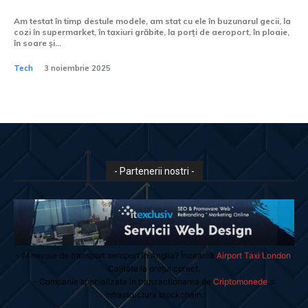
Am testat în timp destule modele, am stat cu ele în buzunarul gecii, la
cozi în supermarket, în taxiuri grăbite, la porți de aeroport, în ploaie,
în soare și...
Tech
3 noiembrie 2025
- Partenerii nostri -
- Ai nevoie de transport aeroport in Anglia? Încearcă
Airport Taxi London
.
Calitate la prețul corect.
- Companie specializata in tranzactionarea de
Criptomonede
si
infrastructura blockchain.