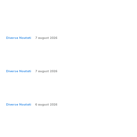
Noul Ford Fathome: camionetă electrică accesibilă,
mai puțin costisitoare decât Duster și mai spațioasă
decât RAV4?
Diverse Noutati
7 august 2026
2026: Rovinieta și TollRo avansează într-o fază nouă.
CNAIR anunță aplicarea noilor tarife.
Diverse Noutati
7 august 2026
Cod Rutier 2026: Este permisă utilizarea bicicletei pe
plafon? Care este limita de înălțime?
Diverse Noutati
6 august 2026
2026: Care este valoarea adecvată a presiunii în
anvelope pe timp de căldură extremă? Anvelopele de
iarnă pot să explodeze la temperaturi ce depășesc...