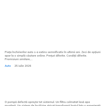
Afaceri si industrii:
Diferența dintre un furnizor oarecare și
unul de încredere se vede la prima
călătorie
Piața închirierilor auto s-a extins semnificativ în ultimii ani. Zeci de opțiuni
apar la o simplă căutare online. Prețuri diferite. Condiții diferite.
Promisiuni similare,...
Auto
25 iulie 2026
Echipamentele piscinei tale nu iartă
neglijența
O pompă defectă oprește tot sistemul. Un filtru colmatat lasă apa
murdară. Un sistem de încălzire stricat transformă înotul într-o experiență