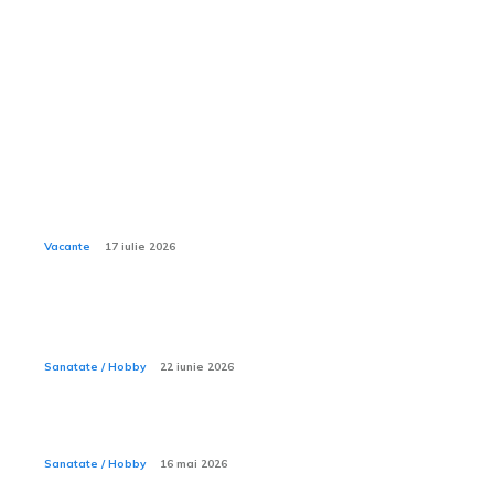
Sanatate / Hobby:
Ce activități nautice sunt incluse în all inclusive la
Xanadu Belek?
Vacante
17 iulie 2026
Sporturile acvatice — ce trebuie să știi înainte să intri
în apă
Sanatate / Hobby
22 iunie 2026
Ce este ecografia de pancreas?
Sanatate / Hobby
16 mai 2026