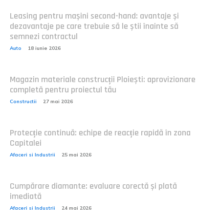
Leasing pentru mașini second-hand: avantaje și
dezavantaje pe care trebuie să le știi înainte să
semnezi contractul
Auto
18 iunie 2026
Magazin materiale construcții Ploiești: aprovizionare
completă pentru proiectul tău
Constructii
27 mai 2026
Protecție continuă: echipe de reacție rapidă în zona
Capitalei
Afaceri si Industrii
25 mai 2026
Cumpărare diamante: evaluare corectă și plată
imediată
Afaceri si Industrii
24 mai 2026