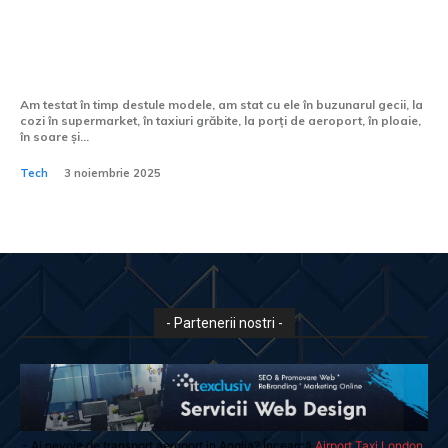
Ce telefon are cea mai bună
funcție de detectare a feței?
Am testat în timp destule modele, am stat cu ele în buzunarul gecii, la
cozi în supermarket, în taxiuri grăbite, la porți de aeroport, în ploaie,
în soare și...
Tech
3 noiembrie 2025
- Partenerii nostri -
- Ai nevoie de transport aeroport in Anglia? Încearcă
Airport Taxi London
.