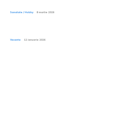
De ce unele cămine de bătrâni cer supliment pentru
îngrijiri medicale de bază?
Sanatate / Hobby
8 martie 2026
Cum să alegi un hotel potrivit pentru bebeluși și copii
mici din ofertele Viva Holidays?
Vacante
12 ianuarie 2026
Tech:
Scanarea laser 3D —
tehnologia care a schimbat
modul în care măsurăm
lumea