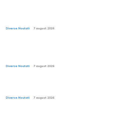
Skoda Peaq demarează producția de serie. SUV-ul
electric cu capacitatea de a transporta până la 7
pasageri este realizat în Cehia.
Diverse Noutati
7 august 2026
Noul Ford Fathome: camionetă electrică accesibilă,
mai puțin costisitoare decât Duster și mai spațioasă
decât RAV4?
Diverse Noutati
7 august 2026
2026: Rovinieta și TollRo avansează într-o fază nouă.
CNAIR anunță aplicarea noilor tarife.
Diverse Noutati
7 august 2026