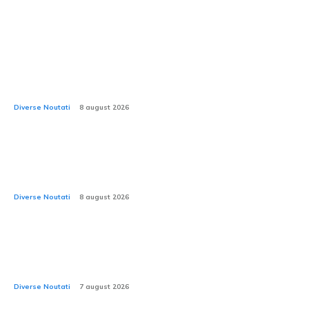
Ultimele stiri:
Echipa care se ocupă de Porsche 911 Tribute to
Transfăgărășan dezvăluie un nou proiect remarcabil
Diverse Noutati
8 august 2026
Mirabela Grădinaru, partenera șefului statului român,
are în posesie un vehicul ce ar putea fi considerat un
automobil de patrimoniu.
Diverse Noutati
8 august 2026
Compania de asigurări a obligat un șofer să elimine
autocolantul cu mesajul „Isus te iubește” de pe
vehicul.
Diverse Noutati
7 august 2026