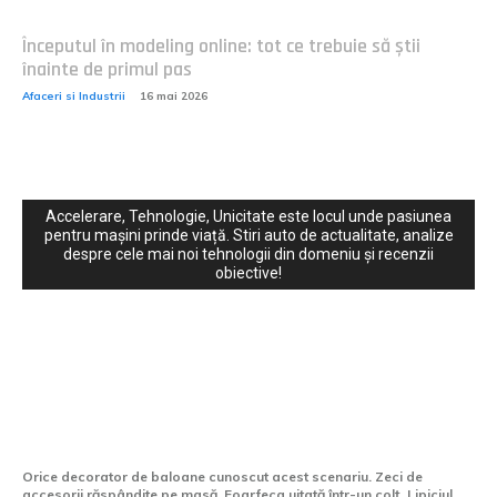
Începutul în modeling online: tot ce trebuie să știi
înainte de primul pas
Afaceri si Industrii
16 mai 2026
Accelerare, Tehnologie, Unicitate este locul unde pasiunea
pentru mașini prinde viață. Stiri auto de actualitate, analize
despre cele mai noi tehnologii din domeniu și recenzii
obiective!
Cultura si Entertainment:
Instrumentul care transformă haosul
decorării într-un proces controlat
Orice decorator de baloane cunoscut acest scenariu. Zeci de
accesorii răspândite pe masă. Foarfeca uitată într-un colț. Lipiciul