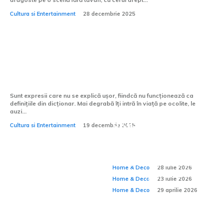
Cultura si Entertainment
28 decembrie 2025
Grădina Maicii Domnului – un nume mic
pentru un loc uriaș
Sunt expresii care nu se explică ușor, fiindcă nu funcționează ca
definițiile din dicționar. Mai degrabă îți intră în viață pe ocolite, le
auzi...
O casă funcțională
Cultura si Entertainment
19 decembrie 2025
De ce confortul unei
se vede în detaliile
Cum amenajezi un
case depinde și de
Home & Deco:
pe care nu le observi
spațiu pentru
ceea ce nu se vede?
Home & Deco
28 iulie 2026
meditație acasă?
Home & Deco
23 iulie 2026
Home & Deco
29 aprilie 2026