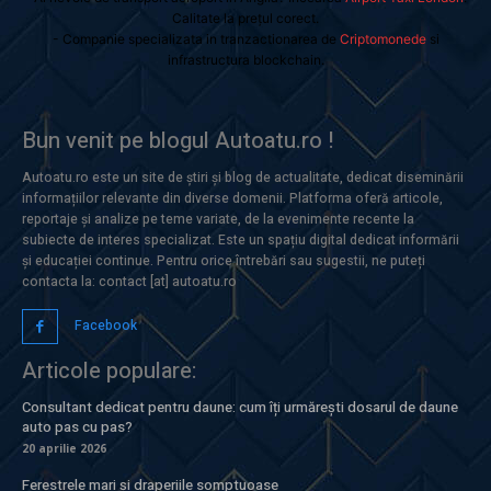
Calitate la prețul corect.
- Companie specializata in tranzactionarea de
Criptomonede
si
infrastructura blockchain.
Bun venit pe blogul Autoatu.ro !
Autoatu.ro este un site de știri și blog de actualitate, dedicat diseminării
informațiilor relevante din diverse domenii. Platforma oferă articole,
reportaje și analize pe teme variate, de la evenimente recente la
subiecte de interes specializat. Este un spațiu digital dedicat informării
și educației continue. Pentru orice întrebări sau sugestii, ne puteți
contacta la: contact [at] autoatu.ro
Facebook
Articole populare:
Consultant dedicat pentru daune: cum îți urmărești dosarul de daune
auto pas cu pas?
20 aprilie 2026
Ferestrele mari și draperiile somptuoase