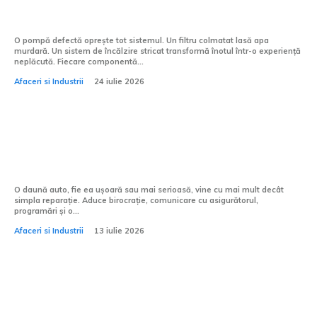
neglijența
O pompă defectă oprește tot sistemul. Un filtru colmatat lasă apa
murdară. Un sistem de încălzire stricat transformă înotul într-o experiență
neplăcută. Fiecare componentă...
Afaceri si Industrii
24 iulie 2026
După o daună auto: 5 motive pentru care
un partener premium face diferența
O daună auto, fie ea ușoară sau mai serioasă, vine cu mai mult decât
simpla reparație. Aduce birocrație, comunicare cu asigurătorul,
programări și o...
Afaceri si Industrii
13 iulie 2026
5 accesorii Mercedes-Benz care îți pot
schimba experiența de zi cu zi la volan