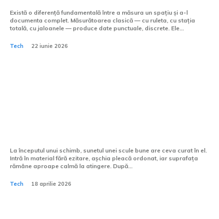
Există o diferență fundamentală între a măsura un spațiu și a-l
documenta complet. Măsurătoarea clasică — cu ruleta, cu stația
totală, cu jaloanele — produce date punctuale, discrete. Ele...
Tech
22 iunie 2026
Cum se gestionează
eroziunile pe scule în timpul
prelucrării CNC?
La începutul unui schimb, sunetul unei scule bune are ceva curat în el.
Intră în material fără ezitare, așchia pleacă ordonat, iar suprafața
rămâne aproape calmă la atingere. După...
Tech
18 aprilie 2026