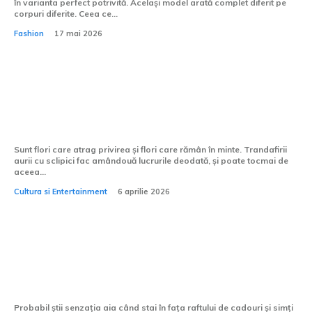
în varianta perfect potrivită. Același model arată complet diferit pe
corpuri diferite. Ceea ce...
Fashion
17 mai 2026
Ce mesaj poartă trandafirii aurii cu
sclipici, în limbajul florilor?
Sunt flori care atrag privirea și flori care rămân în minte. Trandafirii
aurii cu sclipici fac amândouă lucrurile deodată, și poate tocmai de
aceea...
Cultura si Entertainment
6 aprilie 2026
Tricourile personalizate sunt potrivite
pentru zile de naștere?
Probabil știi senzația aia când stai în fața raftului de cadouri și simți