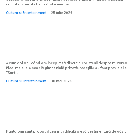
căutat disperat chiar când e nevoie...
Cultura si Entertainment
25 iulie 2026
Miturile despre școlile gimnaziale private
pe care trebuie să le uiți
Acum doi ani, când am început să discut cu prietenii despre mutarea
fiicei mele la o școală gimnazială privată, reacțiile au fost previzibile.
"Sunt...
Cultura si Entertainment
30 mai 2026
Pantaloni pentru femei: ghid complet
pentru alegerea croielii perfecte
Pantalonii sunt probabil cea mai dificilă piesă vestimentară de găsit