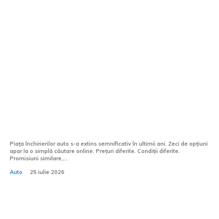
Stiri si Blog Auto: Accelerare,
Tehnologie & Unicitate
Afaceri si industrii:
Diferența dintre un furnizor oarecare și
unul de încredere se vede la prima
călătorie
Piața închirierilor auto s-a extins semnificativ în ultimii ani. Zeci de opțiuni
apar la o simplă căutare online. Prețuri diferite. Condiții diferite.
Promisiuni similare,...
Auto
25 iulie 2026
Echipamentele piscinei tale nu iartă