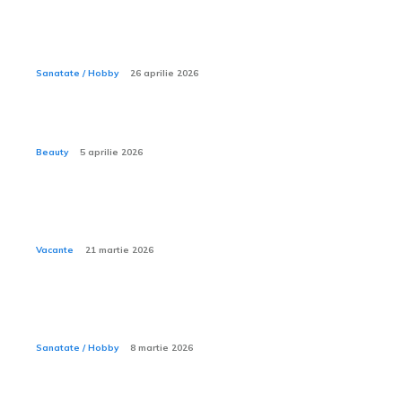
Ce haine sunt recomandate în ziua procedurii de
reperaj stereo cu harpon ghidat?
Sanatate / Hobby
26 aprilie 2026
Ce sunt procedurile mommy makeover?
Beauty
5 aprilie 2026
Cum îți organizezi rucsacul pentru o excursie de
camping de trei zile?
Vacante
21 martie 2026
Ce este mersul de rață la copil și cum se poate
corecta?
Sanatate / Hobby
8 martie 2026