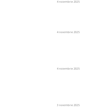
4 noiembrie 2025
Ce este un iluminat
ambiental și cum se
obține?
4 noiembrie 2025
Cum pot preveni
apariția mucegaiului
în jurul coșului de
fum?
4 noiembrie 2025
Cum se folosesc
îngrășămintele
chimice în livezi și
viță de vie?
3 noiembrie 2025