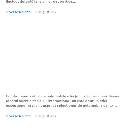
fluctuat datorită tensiunilor geopolitice,...
Diverse Noutati
8 august 2026
Jannik Sinner are în garaj
Ferrari și Porsche, însă a fost
respins de patru ori la
examenul pentru permisul de
motocicletă.
Colația remarcabilă de automobile a lui Jannik SinnerJannik Sinner,
tânărul talent al tenisului internațional, nu este doar un atlet
excepțional, ci și un pasionat colecționar de automobile de lux....
Diverse Noutati
8 august 2026