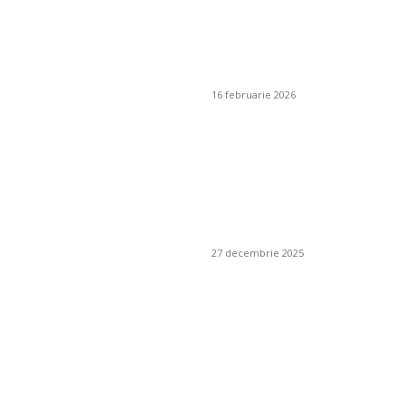
Chiuvete de exterior
cu spațiu de
depozitare: soluții
inteligente
16 februarie 2026
Cum se alege un
furnizor de pește
responsabil pentru
un restaurant
mediteranean?
27 decembrie 2025
Poate plasa de
umbrire să fie
combinată cu un
sistem de irigare
prin picurare?