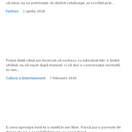
că nimic nu se potrivește. Ai răsfoit cataloage, ai scrollat prin...
Fashion
1 aprilie 2026
Cum pot învăța să vorbesc mai fluent o
limbă străină?
Prima dată când am încercat să vorbesc cu adevărat într-o limbă
străină, nu să repet după manual, ci să duc o conversație normală,
m-am...
Cultura si Entertainment
7 februarie 2026
Cum alegi formația pentru o nuntă în
aer liber?
E ceva aproape ireal la o nuntă în aer liber. Parcă pui o poveste de
dragoste pe o scenă fără tavan, cu cerul drept...