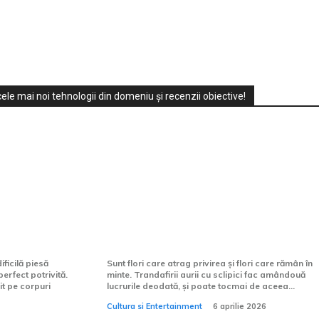
ele mai noi tehnologii din domeniu și recenzii obiective!
mei: ghid
Ce mesaj poartă trandafirii
gerea
aurii cu sclipici, în limbajul
florilor?
ficilă piesă
Sunt flori care atrag privirea și flori care rămân în
erfect potrivită.
minte. Trandafirii aurii cu sclipici fac amândouă
it pe corpuri
lucrurile deodată, și poate tocmai de aceea...
Cultura si Entertainment
6 aprilie 2026