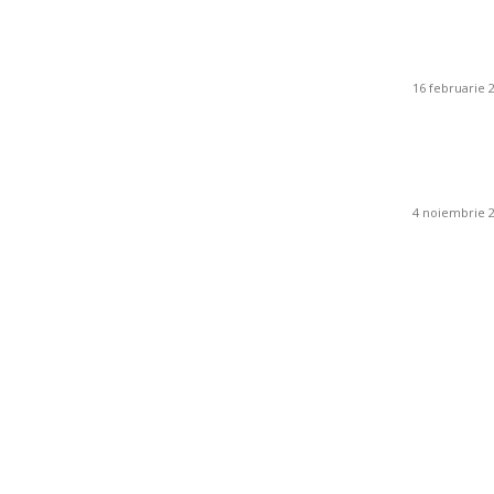
Chiuvete
de depoz
intelige
16 februarie 
Ce este
ambient
4 noiembrie 