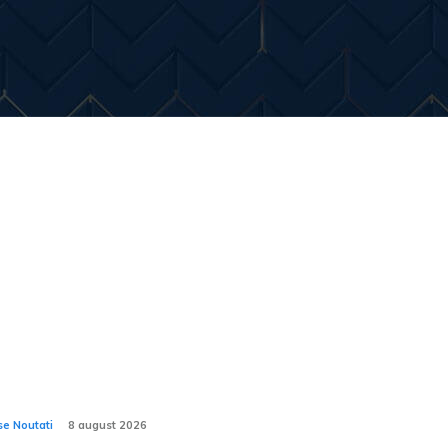
Entertainment
Diverse Noutati
Home & Dec
imele stiri:
nik Sinner are în garaj Ferrari și Porsche,
ă a fost respins de patru ori la examenul
tru permisul de motocicletă.
se Noutati
8 august 2026