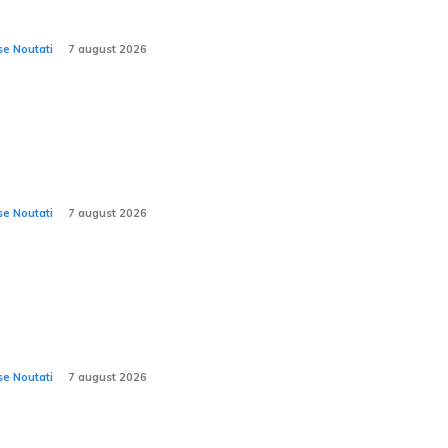
ește” de pe vehicul.
se Noutati
7 august 2026
da Peaq demarează producția de serie.
-ul electric cu capacitatea de a transporta
ă la 7 pasageri este realizat în Cehia.
se Noutati
7 august 2026
l Ford Fathome: camionetă electrică
esibilă, mai puțin costisitoare decât Duster
mai spațioasă decât RAV4?
se Noutati
7 august 2026