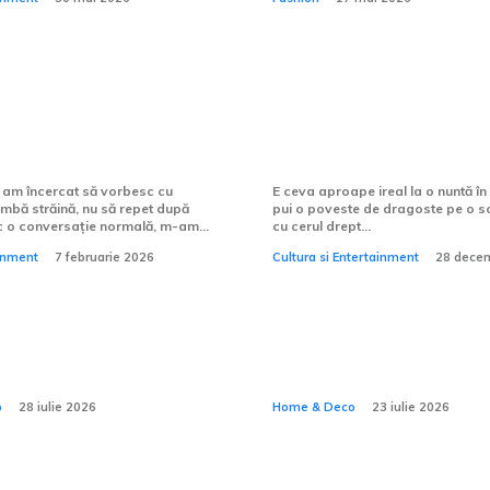
nvăța să vorbesc
Cum alegi formația
t o limbă străină?
nuntă în aer liber?
 am încercat să vorbesc cu
E ceva aproape ireal la o nuntă în 
imbă străină, nu să repet după
pui o poveste de dragoste pe o sc
c o conversație normală, m-am...
cu cerul drept...
ainment
7 februarie 2026
Cultura si Entertainment
28 dece
 funcțională se
De ce confortul u
n detaliile pe care
case depinde și d
Home & Deco
observi
ce nu se vede?
o
28 iulie 2026
Home & Deco
23 iulie 2026