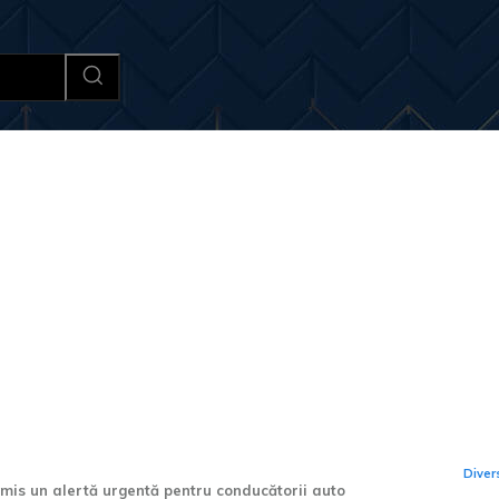
Afaceri si Industrii
Cultura si 
Ult
ază conducătorii
Jan
 riscante pe
îns
pen
Diver
is un alertă urgentă pentru conducătorii auto