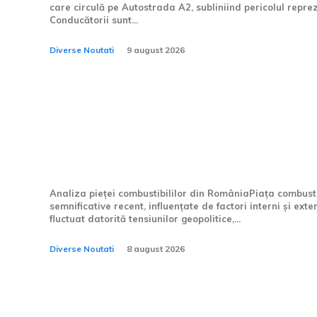
care circulă pe Autostrada A2, subliniind pericolul repre
Conducătorii sunt...
Diverse Noutati
9 august 2026
România: Scăderi de preț
carburanților, Rompetrol
prețurile de două ori într
Analiza pieței combustibililor din RomâniaPiața combusti
semnificative recent, influențate de factori interni și exter
fluctuat datorită tensiunilor geopolitice,...
Diverse Noutati
8 august 2026