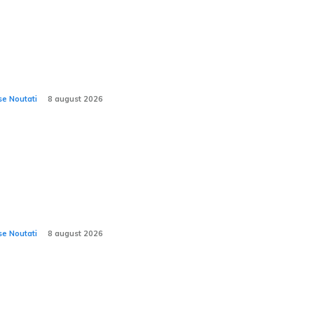
ipa care se ocupă de Porsche 911 Tribute to
nsfăgărășan dezvăluie un nou proiect
marcabil
se Noutati
8 august 2026
abela Grădinaru, partenera șefului
tului român, are în posesie un vehicul ce ar
ea fi considerat un automobil de
trimoniu.
se Noutati
8 august 2026
pania de asigurări a obligat un șofer să
mine autocolantul cu mesajul „Isus te