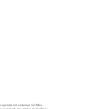
are, Tehnologie & Unicitate
tele piscinei tale
După o daună auto:
eglijența
pentru care un part
premium face difer
prește tot sistemul. Un filtru
a murdară. Un sistem de încălzire