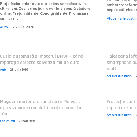
Piața închirierilor auto s-a extins semnificativ în
stricat transform
ultimii ani. Zeci de opțiuni apar la o simplă căutare
neplăcută. Fieca
online. Prețuri diferite. Condiții diferite. Promisiuni
similare,...
Afaceri si Industrii
Auto
25 iulie 2026
Cutia automată și motorul BMW — când
Telefoane ieft
reparația corectă salvează mii de euro
smartphone bun
mult
Auto
28 iunie 2026
Afaceri si Industrii
Magazin materiale construcții Ploiești:
Protecție conti
aprovizionare completă pentru proiectul
rapidă în zona
tău
Afaceri si Industrii
Constructii
27 mai 2026