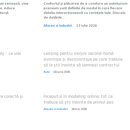
ai serioasă, vine
Confortul și plăcerea de a conduce un autoturism
ie. Aduce
premium sunt definite de modul în care fiecare
torul,
detaliu interacționează cu cerințele tale. Dincolo
de dotările...
Afaceri si Industrii
13 iulie 2026
ly – ce ulei
Leasing pentru mașini second-hand:
avantaje și dezavantaje pe care trebuie
să le știi înainte să semnezi contractul
Auto
18 iunie 2026
e corectă și
Începutul în modeling online: tot ce
trebuie să știi înainte de primul pas
Afaceri si Industrii
16 mai 2026