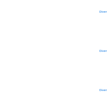
iub
Diver
Sko
SUV
pân
Diver
Nou
acc
și 
Diver