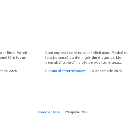
 pentru o
Grădina Maicii Domnului – un
nume mic pentru un loc uriaș
aer liber. Parcă
Sunt expresii care nu se explică ușor, fiindcă nu
enă fără tavan,
funcționează ca definițiile din dicționar. Mai
degrabă îți intră în viață pe ocolite, le auzi...
mbrie 2025
Cultura si Entertainment
19 decembrie 2025
nei
Cum amenajezi un
e ceea
spațiu pentru meditație
:
acasă?
Home & Deco
29 aprilie 2026