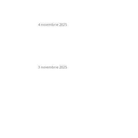
izor de
Poate plasa de umbrire să fie
tru un
combinată cu un sistem de
ean?
irigare prin picurare?
4 noiembrie 2025
ția
Cum se folosesc
oșului
îngrășămintele chimice în
livezi și viță de vie?
3 noiembrie 2025