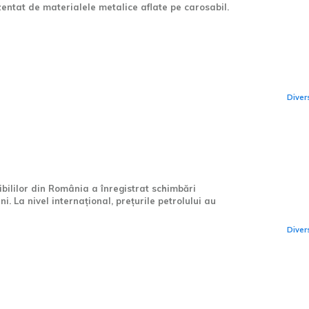
zentat de materialele metalice aflate pe carosabil.
Ech
Tra
re
uri în sectorul
Diver
 și Lukoil modificând
-o singură zi.
Mir
sta
put
bililor din România a înregistrat schimbări
ni. La nivel internațional, prețurile petrolului au
pa
Diver
Com
eli