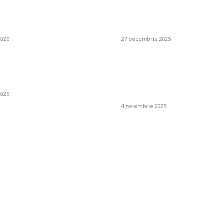
 de exterior cu spațiu
Cum se alege un furn
itare: soluții
pește responsabil pen
nte
restaurant mediteran
2026
27 decembrie 2025
 un iluminat
Cum pot preveni apari
al și cum se obține?
mucegaiului în jurul c
de fum?
2025
4 noiembrie 2025