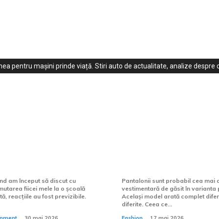
ea pentru mașini prinde viață. Stiri auto de actualitate, analize despre c
espre școlile
Pantaloni pentru fe
e private pe care
complet pentru ale
le uiți
croielii perfecte
nd am început să discut cu
Pantalonii sunt probabil cea mai di
mutarea fiicei mele la o școală
vestimentară de găsit în varianta p
, reacțiile au fost previzibile.
Același model arată complet difer
diferite. Ceea ce...
ainment
30 mai 2026
Fashion
17 mai 2026