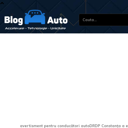
Cauta...
DRDP Constanța avertize
auto: Elemente metalice
Autostrada A2
avertisment pentru conducători autoDRDP Constanța a em