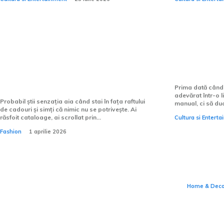
Tricourile personalizate sunt
Cum pot î
potrivite pentru zile de
mai fluen
naștere?
Prima dată când
adevărat într-o l
Probabil știi senzația aia când stai în fața raftului
manual, ci să du
de cadouri și simți că nimic nu se potrivește. Ai
răsfoit cataloage, ai scrollat prin...
Cultura si Entert
O casă
Fashion
1 aprilie 2026
vede î
nu le 
Home & Dec