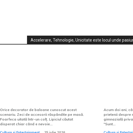
Accelerare, Tehnologie, Unicitate este locul unde pasiun
Cultura si Entertainment:
Instrumentul care transformă
Miturile d
haosul decorării într-un
gimnazial
proces controlat
trebuie să 
Orice decorator de baloane cunoscut acest
Acum doi ani, câ
scenariu. Zeci de accesorii răspândite pe masă.
prietenii despre 
Foarfeca uitată într-un colț. Lipiciul căutat
gimnazială privată
disperat chiar când e nevoie...
"Sunt...
Cultura si Entertainment
25 iulie 2026
Cultura si Entert