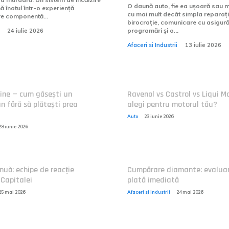
O daună auto, fie ea ușoară sau m
ă înotul într-o experiență
cu mai mult decât simpla reparaț
re componentă...
birocrație, comunicare cu asigură
programări și o...
24 iulie 2026
Afaceri si Industrii
13 iulie 2026
ine — cum găsești un
Ravenol vs Castrol vs Liqui Mo
 fără să plătești prea
alegi pentru motorul tău?
Auto
23 iunie 2026
28 iunie 2026
nuă: echipe de reacție
Cumpărare diamante: evaluar
 Capitalei
plată imediată
25 mai 2026
Afaceri si Industrii
24 mai 2026