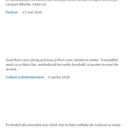
corpuri diferite. Ceea ce...
Fashion
17 mai 2026
Ce mesaj poartă trandafirii aurii cu
sclipici, în limbajul florilor?
Sunt flori care atrag privirea și flori care rămân în minte. Trandafirii
aurii cu sclipici fac amândouă lucrurile deodată, și poate tocmai de
aceea...
Cultura si Entertainment
6 aprilie 2026
Tricourile personalizate sunt potrivite
pentru zile de naștere?
Probabil știi senzația aia când stai în fața raftului de cadouri și simți