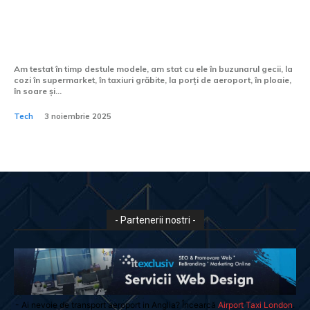
Ce telefon are cea mai bună
funcție de detectare a feței?
Am testat în timp destule modele, am stat cu ele în buzunarul gecii, la
cozi în supermarket, în taxiuri grăbite, la porți de aeroport, în ploaie,
în soare și...
Tech
3 noiembrie 2025
- Partenerii nostri -
- Ai nevoie de transport aeroport in Anglia? Încearcă
Airport Taxi London
.