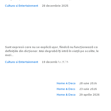
Cultura si Entertainment
28 decembrie 2025
Grădina Maicii Domnului – un nume mic
pentru un loc uriaș
Sunt expresii care nu se explică ușor, fiindcă nu funcționează ca
definițiile din dicționar. Mai degrabă îți intră în viață pe ocolite, le
auzi...
O casă funcțională
Cultura si Entertainment
19 decembrie 2025
De ce confortul unei
se vede în detaliile
Cum amenajezi un
case depinde și de
Home & Deco:
pe care nu le observi
spațiu pentru
ceea ce nu se vede?
Home & Deco
28 iulie 2026
meditație acasă?
Home & Deco
23 iulie 2026
Home & Deco
29 aprilie 2026
Chiuvete de exterior