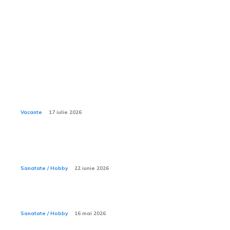
Sanatate / Hobby:
Ce activități nautice sunt incluse în all inclusive la
Xanadu Belek?
Vacante
17 iulie 2026
Sporturile acvatice — ce trebuie să știi înainte să intri
în apă
Sanatate / Hobby
22 iunie 2026
Ce este ecografia de pancreas?
Sanatate / Hobby
16 mai 2026