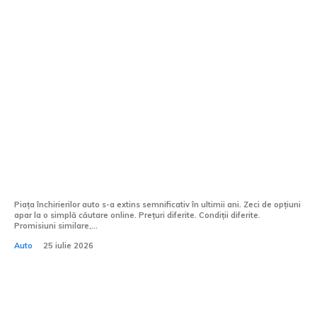
Stiri si Blog Auto: Accelerare,
Tehnologie & Unicitate
Afaceri si industrii:
Diferența dintre un furnizor oarecare și
unul de încredere se vede la prima
călătorie
Piața închirierilor auto s-a extins semnificativ în ultimii ani. Zeci de opțiuni
apar la o simplă căutare online. Prețuri diferite. Condiții diferite.
Promisiuni similare,...
Auto
25 iulie 2026
Echipamentele piscinei tale nu iartă