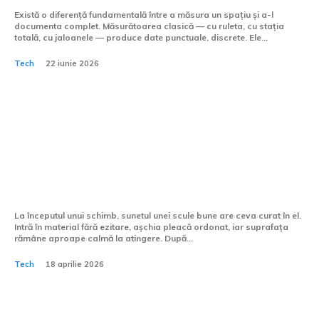
Există o diferență fundamentală între a măsura un spațiu și a-l
documenta complet. Măsurătoarea clasică — cu ruleta, cu stația
totală, cu jaloanele — produce date punctuale, discrete. Ele...
Tech
22 iunie 2026
Cum se gestionează
eroziunile pe scule în timpul
prelucrării CNC?
La începutul unui schimb, sunetul unei scule bune are ceva curat în el.
Intră în material fără ezitare, așchia pleacă ordonat, iar suprafața
rămâne aproape calmă la atingere. După...
Tech
18 aprilie 2026