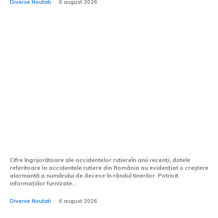
Diverse Noutati
6 august 2026
CNAIR: Decesele provocate
de accidentele rutiere în
rândul tinerilor au depășit
numărul celor cauzate de
utilizarea substanțelor
interzise.
Cifre îngrijorătoare ale accidentelor rutiereÎn anii recenți, datele
referitoare la accidentele rutiere din România au evidențiat o creștere
alarmantă a numărului de decese în rândul tinerilor. Potrivit
informațiilor furnizate...
Diverse Noutati
6 august 2026