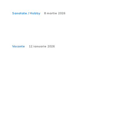
îngrijiri medicale de bază?
Sanatate / Hobby
8 martie 2026
Cum să alegi un hotel potrivit pentru bebeluși și copii
mici din ofertele Viva Holidays?
Vacante
12 ianuarie 2026
Tech:
Scanarea laser 3D —
tehnologia care a schimbat
modul în care măsurăm
lumea