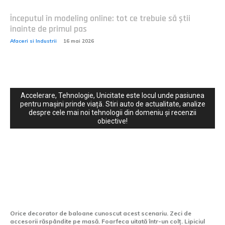
Începutul în modeling online: tot ce trebuie să știi
înainte de primul pas
Afaceri si Industrii
16 mai 2026
Accelerare, Tehnologie, Unicitate este locul unde pasiunea
pentru mașini prinde viață. Stiri auto de actualitate, analize
despre cele mai noi tehnologii din domeniu și recenzii
obiective!
Cultura si Entertainment:
Instrumentul care transformă haosul
decorării într-un proces controlat
Orice decorator de baloane cunoscut acest scenariu. Zeci de
accesorii răspândite pe masă. Foarfeca uitată într-un colț. Lipiciul