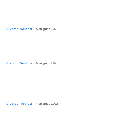
CEO-ul Porsche declară că modelele electrice Cayman
și Boxster, care sunt încă în proces de dezvoltare, vor
fi lansate.
Diverse Noutati
5 august 2026
Unicornul Ominimo soseste în România: schimbări în
sectorul RCA și CASCO
Diverse Noutati
5 august 2026
Tesla ar putea solicita returnarea în service a 1,2
milioane de automobile din cauza pericolului de
deteriorare a suspensiei frontale.
Diverse Noutati
4 august 2026