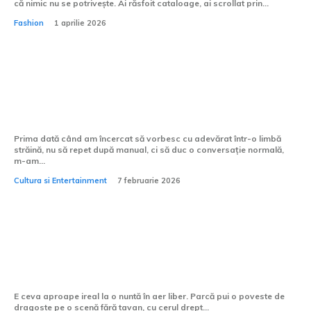
că nimic nu se potrivește. Ai răsfoit cataloage, ai scrollat prin...
Fashion
1 aprilie 2026
Cum pot învăța să vorbesc mai fluent o
limbă străină?
Prima dată când am încercat să vorbesc cu adevărat într-o limbă
străină, nu să repet după manual, ci să duc o conversație normală,
m-am...
Cultura si Entertainment
7 februarie 2026
Cum alegi formația pentru o nuntă în
aer liber?
E ceva aproape ireal la o nuntă în aer liber. Parcă pui o poveste de
dragoste pe o scenă fără tavan, cu cerul drept...