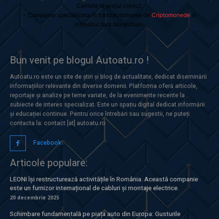
Calitate la prețul corect.
- Companie specializata in tranzactionarea de
Criptomonede
si
infrastructura blockchain.
Bun venit pe blogul Autoatu.ro !
Autoatu.ro este un site de știri și blog de actualitate, dedicat diseminării
informațiilor relevante din diverse domenii. Platforma oferă articole,
reportaje și analize pe teme variate, de la evenimente recente la
subiecte de interes specializat. Este un spațiu digital dedicat informării
și educației continue. Pentru orice întrebări sau sugestii, ne puteți
contacta la: contact [at] autoatu.ro
Facebook
Articole populare:
LEONI își restructurează activitățile în România. Această companie
este un furnizor internațional de cabluri și montaje electrice.
20 decembrie 2025
Schimbare fundamentală pe piața auto din Europa: Gusturile