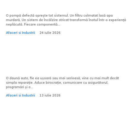
neglijența
O pompă defectă oprește tot sistemul. Un filtru colmatat lasă apa
murdară. Un sistem de încălzire stricat transformă înotul într-o experiență
neplăcută. Fiecare componentă...
Afaceri si Industrii
24 iulie 2026
După o daună auto: 5 motive pentru care
un partener premium face diferența
O daună auto, fie ea ușoară sau mai serioasă, vine cu mai mult decât
simpla reparație. Aduce birocrație, comunicare cu asigurătorul,
programări și o...
Afaceri si Industrii
13 iulie 2026
5 accesorii Mercedes-Benz care îți pot
schimba experiența de zi cu zi la volan