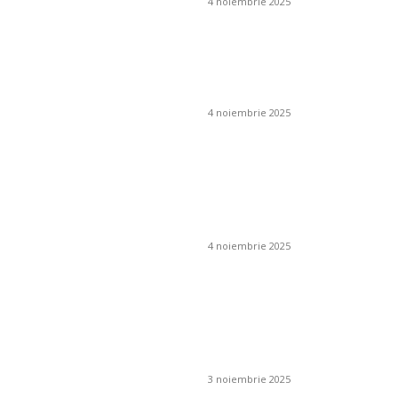
4 noiembrie 2025
Ce este un iluminat
ambiental și cum se
obține?
4 noiembrie 2025
Cum pot preveni
apariția mucegaiului
în jurul coșului de
fum?
4 noiembrie 2025
Cum se folosesc
îngrășămintele
chimice în livezi și
viță de vie?
3 noiembrie 2025