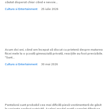
căutat disperat chiar când e nevoie...
Cultura si Entertainment
25 iulie 2026
Miturile despre școlile gimnaziale private
pe care trebuie să le uiți
Acum doi ani, când am început să discut cu prietenii despre mutarea
fiicei mele la o școală gimnazială privată, reacțiile au fost previzibile.
"Sunt...
Cultura si Entertainment
30 mai 2026
Pantaloni pentru femei: ghid complet
pentru alegerea croielii perfecte
Pantalonii sunt probabil cea mai dificilă piesă vestimentară de găsit
în varianta perfect potrivită. Același model arată complet diferit pe