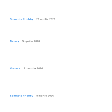
Ce haine sunt recomandate în ziua procedurii de
reperaj stereo cu harpon ghidat?
Sanatate / Hobby
26 aprilie 2026
Ce sunt procedurile mommy makeover?
Beauty
5 aprilie 2026
Cum îți organizezi rucsacul pentru o excursie de
camping de trei zile?
Vacante
21 martie 2026
Ce este mersul de rață la copil și cum se poate
corecta?
Sanatate / Hobby
8 martie 2026
De ce unele cămine de bătrâni cer supliment pentru