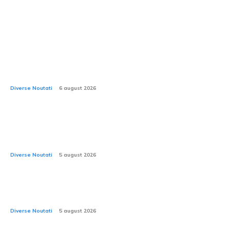
Ultimele stiri:
Test practic cu Mercedes-Benz eActros 600: 15 tone
de mărfuri și 17 livrări pe o distanță de 6.650 km
Diverse Noutati
6 august 2026
Românii optează pentru sedanuri? Cele mai bune 10
modele sedan recent înmatriculate în România în
iulie 2026
Diverse Noutati
5 august 2026
Ferrari are portofoliul de comenzi integral acoperit
până la finele anului 2027.
Diverse Noutati
5 august 2026