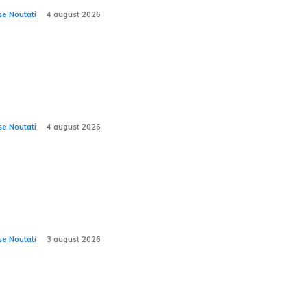
se Noutati
4 august 2026
sarul tău pentru Programul Rabla Auto
6 a primit aprobat? Iată ce trebuie să
reprinzi pentru a nu pierde ecotichetul.
se Noutati
4 august 2026
san Interstar-e electric convertită în
orulotă, oferită la prețul de 89.000 de
o, exclusiv pentru Germania.
se Noutati
3 august 2026