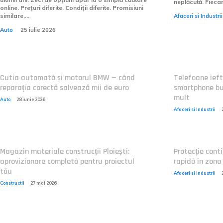
neplăcută. Fieca
online. Prețuri diferite. Condiții diferite. Promisiuni
similare,...
Afaceri si Industrii
Auto
25 iulie 2026
Cutia automată și motorul BMW — când
Telefoane ieft
reparația corectă salvează mii de euro
smartphone bun
mult
Auto
28 iunie 2026
Afaceri si Industrii
Magazin materiale construcții Ploiești:
Protecție conti
aprovizionare completă pentru proiectul
rapidă în zona
tău
Afaceri si Industrii
Constructii
27 mai 2026