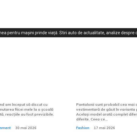
ea pentru mașini prinde viață. Stiri auto de actualitate, analize despre c
espre școlile
Pantaloni pentru fe
e private pe care
complet pentru ale
le uiți
croielii perfecte
nd am început să discut cu
Pantalonii sunt probabil cea mai di
mutarea fiicei mele la o școală
vestimentară de găsit în varianta p
, reacțiile au fost previzibile.
Același model arată complet difer
diferite. Ceea ce...
ainment
30 mai 2026
Fashion
17 mai 2026