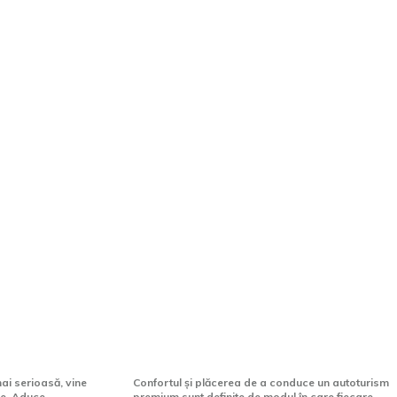
 5 motive
5 accesorii Mercedes-Benz
ener
care îți pot schimba
ența
experiența de zi cu zi la volan
ai serioasă, vine
Confortul și plăcerea de a conduce un autoturism
ie. Aduce
premium sunt definite de modul în care fiecare