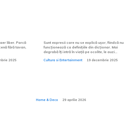
 pentru o
Grădina Maicii Domnului – un
nume mic pentru un loc uriaș
aer liber. Parcă
Sunt expresii care nu se explică ușor, fiindcă nu
enă fără tavan,
funcționează ca definițiile din dicționar. Mai
degrabă îți intră în viață pe ocolite, le auzi...
mbrie 2025
Cultura si Entertainment
19 decembrie 2025
nei
Cum amenajezi un
e ceea
spațiu pentru meditație
:
acasă?
Home & Deco
29 aprilie 2026
izor de
Poate plasa de umbrire să fie