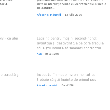
torul,
detaliu interacționează cu cerințele tale. Dincolo
de dotările...
Afaceri si Industrii
13 iulie 2026
ly – ce ulei
Leasing pentru mașini second-hand:
avantaje și dezavantaje pe care trebuie
să le știi înainte să semnezi contractul
Auto
18 iunie 2026
e corectă și
Începutul în modeling online: tot ce
trebuie să știi înainte de primul pas
Afaceri si Industrii
16 mai 2026