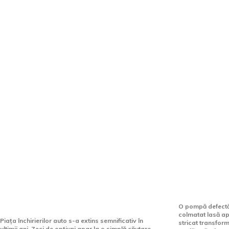
Stiri si Blog Auto: Acceler
Afaceri si industrii:
Diferența dintre un furnizor
Echipamen
oarecare și unul de încredere
nu iartă n
se vede la prima călătorie
O pompă defectă o
colmatat lasă ap
Piața închirierilor auto s-a extins semnificativ în
stricat transform
ultimii ani. Zeci de opțiuni apar la o simplă căutare