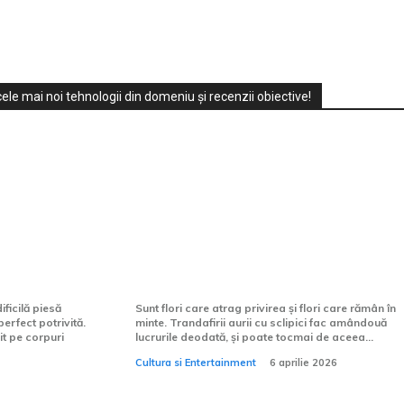
ele mai noi tehnologii din domeniu și recenzii obiective!
mei: ghid
Ce mesaj poartă trandafirii
gerea
aurii cu sclipici, în limbajul
florilor?
ficilă piesă
Sunt flori care atrag privirea și flori care rămân în
erfect potrivită.
minte. Trandafirii aurii cu sclipici fac amândouă
it pe corpuri
lucrurile deodată, și poate tocmai de aceea...
Cultura si Entertainment
6 aprilie 2026