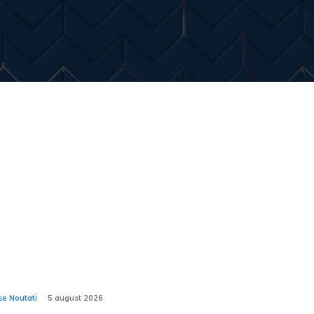
Entertainment
Diverse Noutati
Home & Dec
imele stiri:
-ul Porsche declară că modelele electrice
man și Boxster, care sunt încă în proces
dezvoltare, vor fi lansate.
se Noutati
5 august 2026