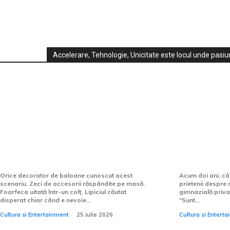
Accelerare, Tehnologie, Unicitate este locul unde pasiun
Cultura si Entertainment:
Instrumentul care transformă
Miturile d
haosul decorării într-un
gimnazial
proces controlat
trebuie să 
Orice decorator de baloane cunoscut acest
Acum doi ani, câ
scenariu. Zeci de accesorii răspândite pe masă.
prietenii despre 
Foarfeca uitată într-un colț. Lipiciul căutat
gimnazială privată
disperat chiar când e nevoie...
"Sunt...
Cultura si Entertainment
25 iulie 2026
Cultura si Entert