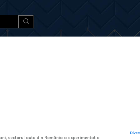
Afaceri si Industrii
Cultura si 
Ult
 sedanuri? Cele mai
CEO
cent înmatriculate în
Cay
de 
Diver
 ani, sectorul auto din România a experimentat o