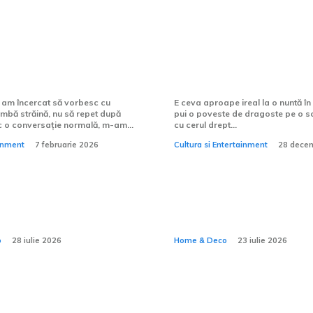
nvăța să vorbesc
Cum alegi formația
t o limbă străină?
nuntă în aer liber?
 am încercat să vorbesc cu
E ceva aproape ireal la o nuntă în 
imbă străină, nu să repet după
pui o poveste de dragoste pe o sc
c o conversație normală, m-am...
cu cerul drept...
ainment
7 februarie 2026
Cultura si Entertainment
28 dece
 funcțională se
De ce confortul u
n detaliile pe care
case depinde și d
Home & Deco
observi
ce nu se vede?
o
28 iulie 2026
Home & Deco
23 iulie 2026
 de exterior cu spațiu
Cum se alege un furn