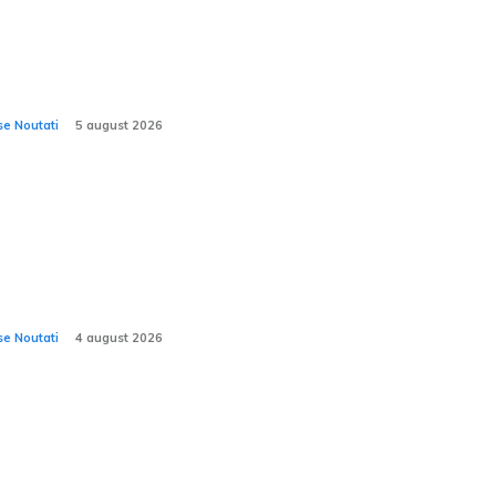
icornul Ominimo soseste în România:
imbări în sectorul RCA și CASCO
se Noutati
5 august 2026
la ar putea solicita returnarea în service a
 milioane de automobile din cauza
icolului de deteriorare a suspensiei
ntale.
se Noutati
4 august 2026
e 10 SUV-uri cele mai căutate
atriculate în România în iulie 2026. Ce
dele preferă românii?