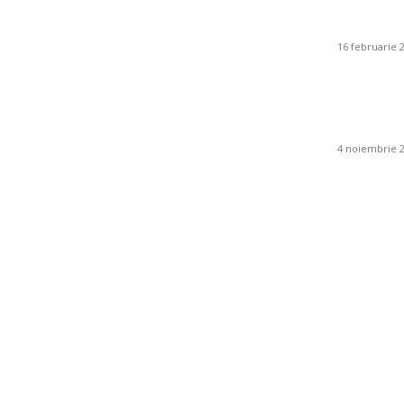
de depoz
intelige
16 februarie 
Ce este
ambient
4 noiembrie 
Sanatate / Hobby: