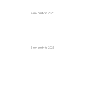
tru un
combinată cu un sistem de
ean?
irigare prin picurare?
4 noiembrie 2025
ția
Cum se folosesc
oșului
îngrășămintele chimice în
livezi și viță de vie?
3 noiembrie 2025