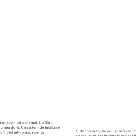
are, Tehnologie & Unicitate
tele piscinei tale
După o daună auto:
eglijența
pentru care un part
premium face difer
prește tot sistemul. Un filtru
a murdară. Un sistem de încălzire
O daună auto, fie ea ușoară sau m
ă înotul într-o experiență
cu mai mult decât simpla reparaț