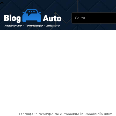
Cauta...
Românii optează pentru
bune 10 modele sedan re
România în iulie 2026
Tendințe în achiziția de automobile în RomâniaÎn ultimii