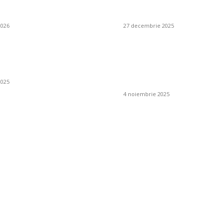
itare: soluții
pește responsabil pen
nte
restaurant mediteran
2026
27 decembrie 2025
 un iluminat
Cum pot preveni apari
al și cum se obține?
mucegaiului în jurul c
de fum?
2025
4 noiembrie 2025
Tech: