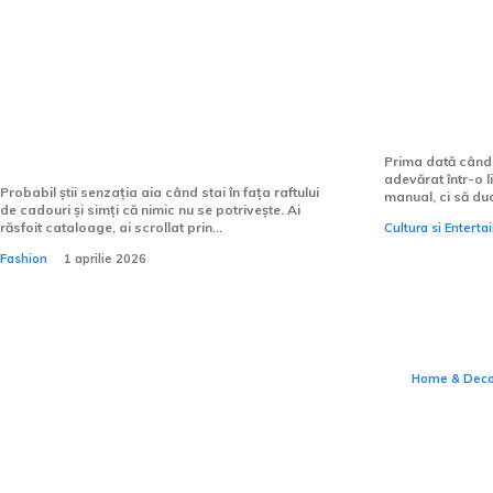
Tricourile personalizate sunt
Cum pot î
potrivite pentru zile de
mai fluen
naștere?
Prima dată când
adevărat într-o l
Probabil știi senzația aia când stai în fața raftului
manual, ci să du
de cadouri și simți că nimic nu se potrivește. Ai
răsfoit cataloage, ai scrollat prin...
Cultura si Entert
O casă
Fashion
1 aprilie 2026
vede î
nu le 
Home & Dec
Chiuvete