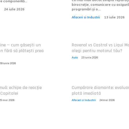
re componentă...
birocrație, comunicare cu asigură
programări și o...
24 iulie 2026
Afaceri si Industrii
13 iulie 2026
ine — cum găsești un
Ravenol vs Castrol vs Liqui Mo
 fără să plătești prea
alegi pentru motorul tău?
Auto
23 iunie 2026
28 iunie 2026
nuă: echipe de reacție
Cumpărare diamante: evaluar
 Capitalei
plată imediată
25 mai 2026
Afaceri si Industrii
24 mai 2026