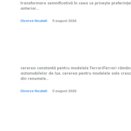
transformare semnificativă în ceea ce privește preferin
anterior...
Diverse Noutati
5 august 2026
Ferrari are portofoliul d
acoperit până la finele a
cererea constantă pentru modelele FerrariFerrari rămân
automobilelor de lux, cererea pentru modelele sale cres
din renumele...
Diverse Noutati
5 august 2026