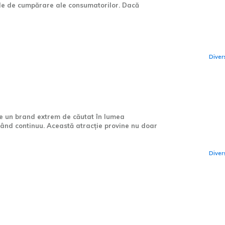
țele de cumpărare ale consumatorilor. Dacă
Un
sch
Diver
e comenzi integral
nului 2027.
Tes
1,2
e un brand extrem de căutat în lumea
per
când continuu. Această atracție provine nu doar
fro
Diver
Cel
înm
mo